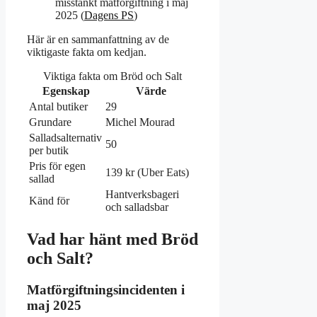
misstänkt matförgiftning i maj
2025 (
Dagens PS
)
Här är en sammanfattning av de
viktigaste fakta om kedjan.
Viktiga fakta om Bröd och Salt
Egenskap
Värde
Antal butiker
29
Grundare
Michel Mourad
Salladsalternativ
50
per butik
Pris för egen
139 kr (Uber Eats)
sallad
Hantverksbageri
Känd för
och salladsbar
Vad har hänt med Bröd
och Salt?
Matförgiftningsincidenten i
maj 2025