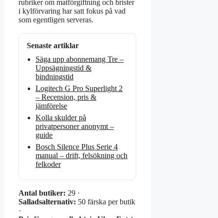
rubriker om matförgiftning och brister
i kylförvaring har satt fokus på vad
som egentligen serveras.
Senaste artiklar
Säga upp abonnemang Tre –
Uppsägningstid &
bindningstid
Logitech G Pro Superlight 2
– Recension, pris &
jämförelse
Kolla skulder på
privatpersoner anonymt –
guide
Bosch Silence Plus Serie 4
manual – drift, felsökning och
felkoder
Antal butiker:
29 ·
Salladsalternativ:
50 färska per butik
·