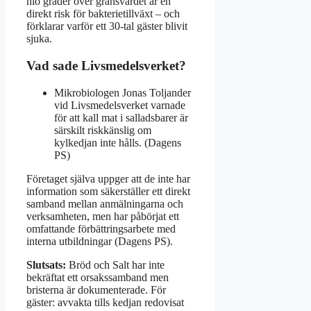
nio grader över gränsvärdet är en
direkt risk för bakterietillväxt – och
förklarar varför ett 30-tal gäster blivit
sjuka.
Vad sade Livsmedelsverket?
Mikrobiologen Jonas Toljander
vid Livsmedelsverket varnade
för att kall mat i salladsbarer är
särskilt riskkänslig om
kylkedjan inte hålls. (Dagens
PS)
Företaget själva uppger att de inte har
information som säkerställer ett direkt
samband mellan anmälningarna och
verksamheten, men har påbörjat ett
omfattande förbättringsarbete med
interna utbildningar (Dagens PS).
Slutsats:
Bröd och Salt har inte
bekräftat ett orsakssamband men
bristerna är dokumenterade. För
gäster: avvakta tills kedjan redovisat