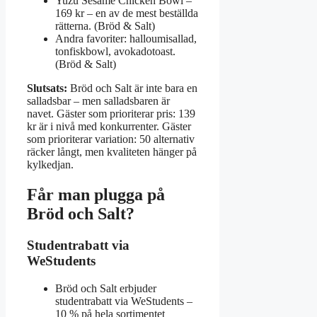
Yuzu Sesame Chicken Bowl –
169 kr – en av de mest beställda
rätterna. (Bröd & Salt)
Andra favoriter: halloumisallad,
tonfiskbowl, avokadotoast.
(Bröd & Salt)
Slutsats:
Bröd och Salt är inte bara en
salladsbar – men salladsbaren är
navet. Gäster som prioriterar pris: 139
kr är i nivå med konkurrenter. Gäster
som prioriterar variation: 50 alternativ
räcker långt, men kvaliteten hänger på
kylkedjan.
Får man plugga på
Bröd och Salt?
Studentrabatt via
WeStudents
Bröd och Salt erbjuder
studentrabatt via WeStudents –
10 % på hela sortimentet