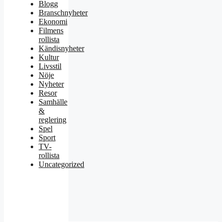
Blogg
Branschnyheter
Ekonomi
Filmens
rollista
Kändisnyheter
Kultur
Livsstil
Nöje
Nyheter
Resor
Samhälle
&
reglering
Spel
Sport
TV-
rollista
Uncategorized