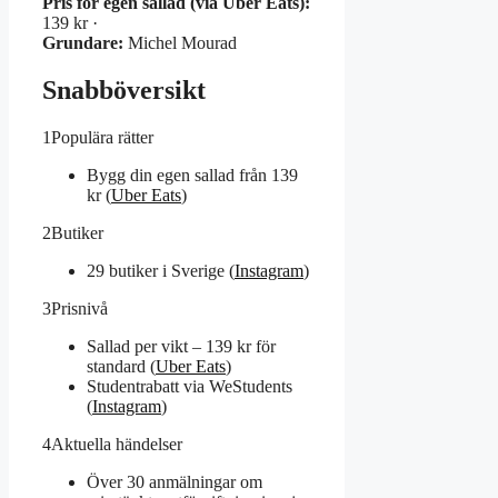
Pris för egen sallad (via Uber Eats):
139 kr ·
Grundare:
Michel Mourad
Snabböversikt
1
Populära rätter
Bygg din egen sallad från 139
kr (
Uber Eats
)
2
Butiker
29 butiker i Sverige (
Instagram
)
3
Prisnivå
Sallad per vikt – 139 kr för
standard (
Uber Eats
)
Studentrabatt via WeStudents
(
Instagram
)
4
Aktuella händelser
Över 30 anmälningar om