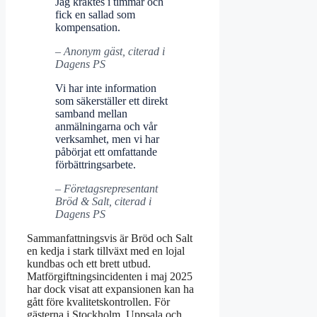
Jag kräktes i timmar och
fick en sallad som
kompensation.
– Anonym gäst, citerad i
Dagens PS
Vi har inte information
som säkerställer ett direkt
samband mellan
anmälningarna och vår
verksamhet, men vi har
påbörjat ett omfattande
förbättringsarbete.
– Företagsrepresentant
Bröd & Salt, citerad i
Dagens PS
Sammanfattningsvis är Bröd och Salt
en kedja i stark tillväxt med en lojal
kundbas och ett brett utbud.
Matförgiftningsincidenten i maj 2025
har dock visat att expansionen kan ha
gått före kvalitetskontrollen. För
gästerna i Stockholm, Uppsala och