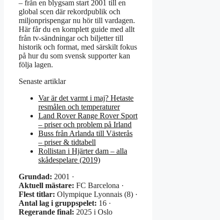
– från en blygsam start 2001 till en
global scen där rekordpublik och
miljonprispengar nu hör till vardagen.
Här får du en komplett guide med allt
från tv-sändningar och biljetter till
historik och format, med särskilt fokus
på hur du som svensk supporter kan
följa lagen.
Senaste artiklar
Var är det varmt i maj? Hetaste
resmålen och temperaturer
Land Rover Range Rover Sport
– priser och problem på Irland
Buss från Arlanda till Västerås
– priser & tidtabell
Rollistan i Hjärter dam – alla
skådespelare (2019)
Grundad:
2001 ·
Aktuell mästare:
FC Barcelona ·
Flest titlar:
Olympique Lyonnais (8) ·
Antal lag i gruppspelet:
16 ·
Regerande final:
2025 i Oslo