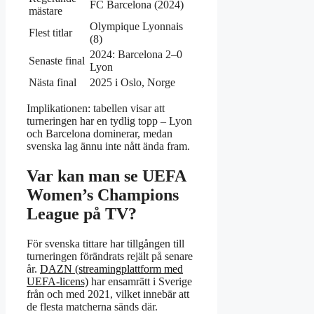
FC Barcelona (2024)
mästare
Olympique Lyonnais
Flest titlar
(8)
2024: Barcelona 2–0
Senaste final
Lyon
Nästa final
2025 i Oslo, Norge
Implikationen: tabellen visar att
turneringen har en tydlig topp – Lyon
och Barcelona dominerar, medan
svenska lag ännu inte nått ända fram.
Var kan man se UEFA
Women’s Champions
League på TV?
För svenska tittare har tillgången till
turneringen förändrats rejält på senare
år.
DAZN (streamingplattform med
UEFA-licens)
har ensamrätt i Sverige
från och med 2021, vilket innebär att
de flesta matcherna sänds där.