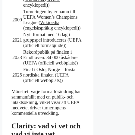
encyklopedi)
)
Turneringen byter namn till
UEFA Women’s Champions
2009
League (
Wikipedia
(engelskspråkig encyklopedi)
)
Nytt format med 16 lag i
2021
gruppspel introduceras (UEFA
(officiell formatguide))
Rekordpublik på finalen i
2023
Eindhoven: 34 000 åskådare
(UEFA (officiell webbplats))
Final i Oslo, Norge – första
2025
nordiska finalen (UEFA
(officiell webbplats))
Mönstret: varje formatförändring har
sammanfallit med en publik- och
intäktsökning, vilket visar att UEFA
medvetet driver turneringens
kommersiella utveckling.
Clarity: vad vi vet och
vad vi inte vet