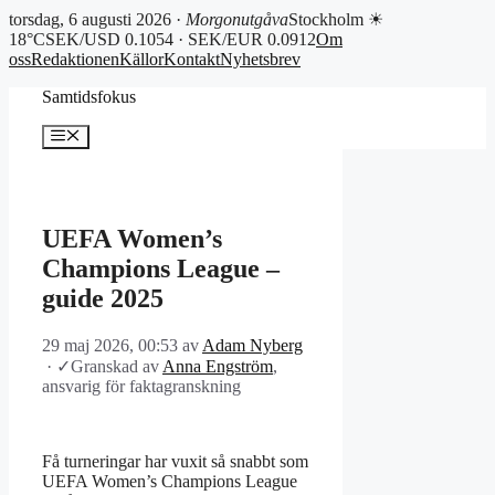
torsdag, 6 augusti 2026 ·
Morgonutgåva
Stockholm ☀
18°C
SEK/USD 0.1054 · SEK/EUR 0.0912
Om
oss
Redaktionen
Källor
Kontakt
Nyhetsbrev
Hoppa
Samtidsfokus
till
innehåll
Meny
UEFA Women’s
Champions League –
guide 2025
29 maj 2026, 00:53
av
Adam Nyberg
·
✓
Granskad av
Anna Engström
,
ansvarig för faktagranskning
Få turneringar har vuxit så snabbt som
UEFA Women’s Champions League