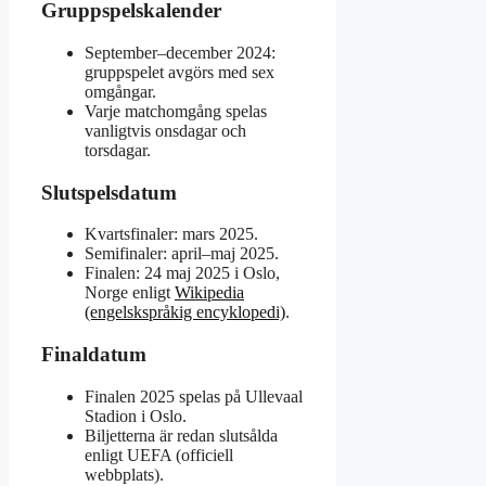
Gruppspelskalender
September–december 2024:
gruppspelet avgörs med sex
omgångar.
Varje matchomgång spelas
vanligtvis onsdagar och
torsdagar.
Slutspelsdatum
Kvartsfinaler: mars 2025.
Semifinaler: april–maj 2025.
Finalen: 24 maj 2025 i Oslo,
Norge enligt
Wikipedia
(engelskspråkig encyklopedi)
.
Finaldatum
Finalen 2025 spelas på Ullevaal
Stadion i Oslo.
Biljetterna är redan slutsålda
enligt UEFA (officiell
webbplats).