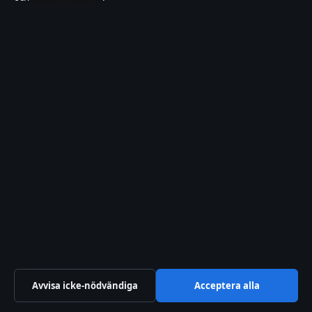
Resor
Samhälle
&
reglering
Spel
Sport
TV-
rollista
Uncategorized
© 2026 Samtidsfokus
Samtidsfokus
Sverigefokuserad bevakning av film, tv, kultur och samtidsnyheter –
med tydliga bylines, källgranskning och redaktionell transparens.
Företaget
Avvisa icke-nödvändiga
Acceptera alla
Strandkajen Publishing Limited