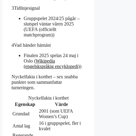
3
Tidlinjesignal
Gruppspelet 2024/25 pågår –
slutspel väntar våren 2025
(UEFA (officiellt
matchprogram))
4
Vad händer härnäst
Finalen 2025 spelas 24 maj i
Oslo (
Wikipedia
(engelskspråkig encyklopedi)
)
Nyckelfakta i korthet – sex snabba
punkter som sammanfattar
turneringen.
Nyckelfakta i korthet
Egenskap
Värde
2001 (som UEFA
Grundad
Women’s Cup)
16 i gruppspelet, fler i
Antal lag
kvalet
Regerande