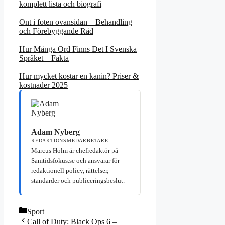
komplett lista och biografi
Ont i foten ovansidan – Behandling
och Förebyggande Råd
Hur Många Ord Finns Det I Svenska
Språket – Fakta
Hur mycket kostar en kanin? Priser &
kostnader 2025
Adam Nyberg
REDAKTIONSMEDARBETARE
Marcus Holm är chefredaktör på
Samtidsfokus.se och ansvarar för
redaktionell policy, rättelser,
standarder och publiceringsbeslut.
Kategorier
Sport
Call of Duty: Black Ops 6 –