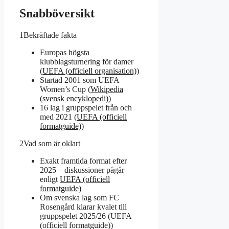
Snabböversikt
1
Bekräftade fakta
Europas högsta
klubblagsturnering för damer
(
UEFA (officiell organisation)
)
Startad 2001 som UEFA
Women’s Cup (
Wikipedia
(svensk encyklopedi)
)
16 lag i gruppspelet från och
med 2021 (
UEFA (officiell
formatguide)
)
2
Vad som är oklart
Exakt framtida format efter
2025 – diskussioner pågår
enligt
UEFA (officiell
formatguide)
Om svenska lag som FC
Rosengård klarar kvalet till
gruppspelet 2025/26 (UEFA
(officiell formatguide))