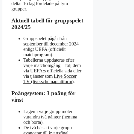
deltar 16 lag fördelade på fyra
grupper.
Aktuell tabell för gruppspelet
2024/25
Gruppspelet pågår från
september till december 2024
enligt UEFA (officiellt
matchprogram).
Tabellerna uppdateras efter
varje matchomgång – följ dem
via UEFA:s officiella sida eller
via tjänster som
Live Soccer
TV (live-schemaplattform)
.
Poängsystem: 3 poäng för
vinst
Lagen i varje grupp möter
varandra två gånger (hemma
och borta).
De två bästa i varje grupp
avancerar till kvartsfinal.