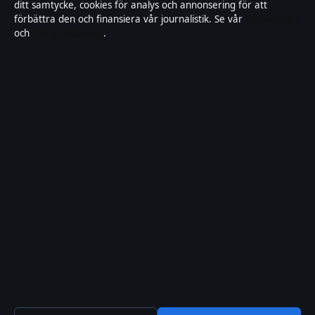
ditt samtycke, cookies för analys och annonsering för att
Integritetspolicy
förbättra den och finansiera vår journalistik. Se vår
Cookiepolicy
och
Integritetspolicy
.
Kändisar & integritet
Om Samtidsfokus i korthet
Samtidsfokus är en oberoende svensk digital nyhetssajt med fokus
på film, tv, kultur och nöjesnyheter. Varje artikel har en namngiven
byline, granskas av en redaktör och faktagranskas innan publicering.
Vi rättar misstag skyndsamt. Allmänna förfrågningar:
info@samtidsfokus.se
.
samtidsfokus.se drivs av Strandkajen Publishing Limited (Malta
Business Registry: C 89712).
© 2026 samtidsfokus.se ·
Så verifierar vi vår rapportering
↑