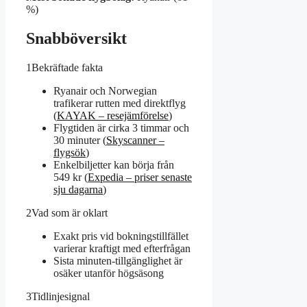
%)
Snabböversikt
1
Bekräftade fakta
Ryanair och Norwegian
trafikerar rutten med direktflyg
(
KAYAK – resejämförelse
)
Flygtiden är cirka 3 timmar och
30 minuter (
Skyscanner –
flygsök
)
Enkelbiljetter kan börja från
549 kr (
Expedia – priser senaste
sju dagarna
)
2
Vad som är oklart
Exakt pris vid bokningstillfället
varierar kraftigt med efterfrågan
Sista minuten-tillgänglighet är
osäker utanför högsäsong
3
Tidlinjesignal