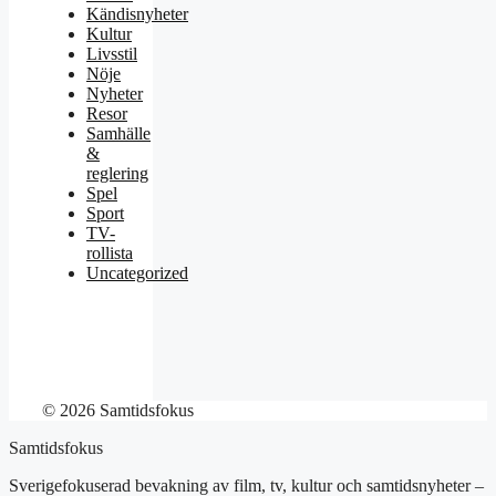
Kändisnyheter
Kultur
Livsstil
Nöje
Nyheter
Resor
Samhälle
&
reglering
Spel
Sport
TV-
rollista
Uncategorized
© 2026 Samtidsfokus
Samtidsfokus
Sverigefokuserad bevakning av film, tv, kultur och samtidsnyheter –