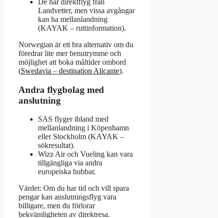
De har direktflyg från
Landvetter, men vissa avgångar
kan ha mellanlandning
(KAYAK – ruttinformation).
Norwegian är ett bra alternativ om du
föredrar lite mer benutrymme och
möjlighet att boka måltider ombord
(
Swedavia – destination Alicante
).
Andra flygbolag med
anslutning
SAS flyger ibland med
mellanlandning i Köpenhamn
eller Stockholm (KAYAK –
sökresultat).
Wizz Air och Vueling kan vara
tillgängliga via andra
europeiska hubbar.
Värdet: Om du har tid och vill spara
pengar kan anslutningsflyg vara
billigare, men du förlorar
bekvämligheten av direktresa.