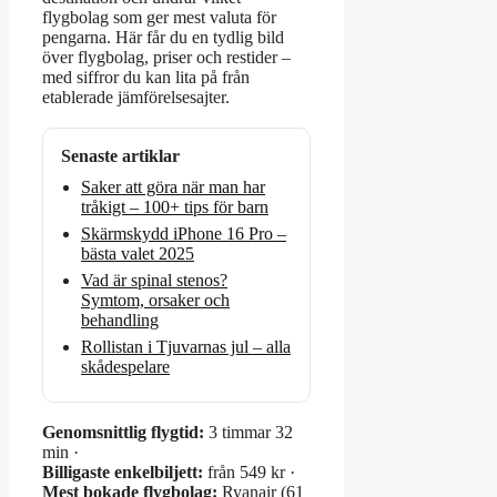
flygbolag som ger mest valuta för
pengarna. Här får du en tydlig bild
över flygbolag, priser och restider –
med siffror du kan lita på från
etablerade jämförelsesajter.
Senaste artiklar
Saker att göra när man har
tråkigt – 100+ tips för barn
Skärmskydd iPhone 16 Pro –
bästa valet 2025
Vad är spinal stenos?
Symtom, orsaker och
behandling
Rollistan i Tjuvarnas jul – alla
skådespelare
Genomsnittlig flygtid:
3 timmar 32
min ·
Billigaste enkelbiljett:
från 549 kr ·
Mest bokade flygbolag:
Ryanair (61