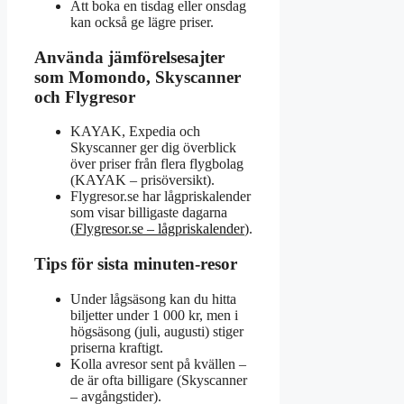
Att boka en tisdag eller onsdag
kan också ge lägre priser.
Använda jämförelsesajter
som Momondo, Skyscanner
och Flygresor
KAYAK, Expedia och
Skyscanner ger dig överblick
över priser från flera flygbolag
(KAYAK – prisöversikt).
Flygresor.se har lågpriskalender
som visar billigaste dagarna
(
Flygresor.se – lågpriskalender
).
Tips för sista minuten-resor
Under lågsäsong kan du hitta
biljetter under 1 000 kr, men i
högsäsong (juli, augusti) stiger
priserna kraftigt.
Kolla avresor sent på kvällen –
de är ofta billigare (Skyscanner
– avgångstider).