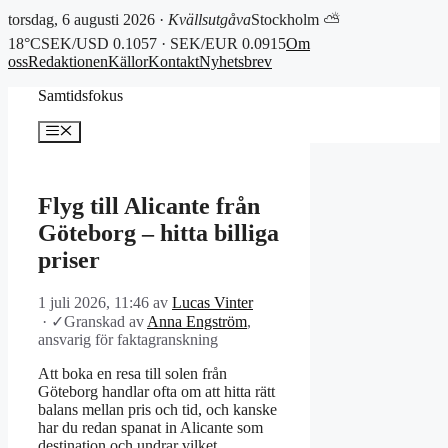
torsdag, 6 augusti 2026 ·
Kvällsutgåva
Stockholm ⛅
18°C
SEK/USD 0.1057 · SEK/EUR 0.0915
Om
oss
Redaktionen
Källor
Kontakt
Nyhetsbrev
Hoppa
Samtidsfokus
till
innehåll
Meny
Flyg till Alicante från
Göteborg – hitta billiga
priser
1 juli 2026, 11:46
av
Lucas Vinter
·
✓
Granskad av
Anna Engström
,
ansvarig för faktagranskning
Att boka en resa till solen från
Göteborg handlar ofta om att hitta rätt
balans mellan pris och tid, och kanske
har du redan spanat in Alicante som
destination och undrar vilket