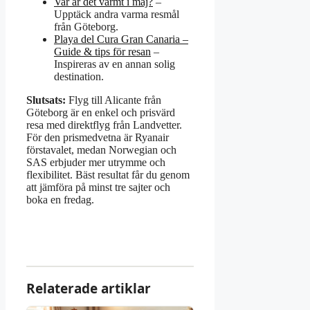
Var är det varmt i maj?
–
Upptäck andra varma resmål
från Göteborg.
Playa del Cura Gran Canaria –
Guide & tips för resan
–
Inspireras av en annan solig
destination.
Slutsats:
Flyg till Alicante från
Göteborg är en enkel och prisvärd
resa med direktflyg från Landvetter.
För den prismedvetna är Ryanair
förstavalet, medan Norwegian och
SAS erbjuder mer utrymme och
flexibilitet. Bäst resultat får du genom
att jämföra på minst tre sajter och
boka en fredag.
Relaterade artiklar