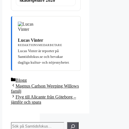
skådespelare 2026
Lucas Vinter
REDAKTIONSMEDARBETARE
Lucas Vinter är reporter på
Samtidsfokus.se och bevakar
dagliga kultur- och nöjesnyheter.
Kategorier
Blogg
Magnus Carlson Weeping Willows
familj
Flyg till Alicante från Göteborg –
jämför och spara
Sök