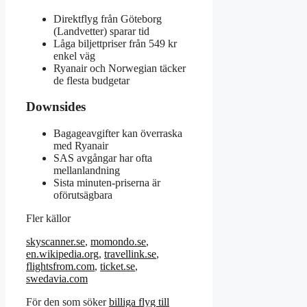
Direktflyg från Göteborg
(Landvetter) sparar tid
Låga biljettpriser från 549 kr
enkel väg
Ryanair och Norwegian täcker
de flesta budgetar
Downsides
Bagageavgifter kan överraska
med Ryanair
SAS avgångar har ofta
mellanlandning
Sista minuten-priserna är
oförutsägbara
Fler källor
skyscanner.se
,
momondo.se
,
en.wikipedia.org
,
travellink.se
,
flightsfrom.com
,
ticket.se
,
swedavia.com
För den som söker
billiga flyg till