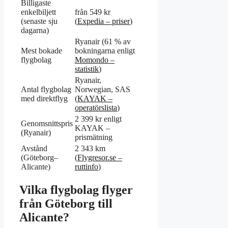
Billigaste
enkelbiljett
från 549 kr
(senaste sju
(
Expedia – priser
)
dagarna)
Ryanair (61 % av
Mest bokade
bokningarna enligt
flygbolag
Momondo –
statistik
)
Ryanair,
Antal flygbolag
Norwegian, SAS
med direktflyg
(
KAYAK –
operatörslista
)
2 399 kr enligt
Genomsnittspris
KAYAK –
(Ryanair)
prismätning
Avstånd
2 343 km
(Göteborg–
(
Flygresor.se –
Alicante)
ruttinfo
)
Vilka flygbolag flyger
från Göteborg till
Alicante?