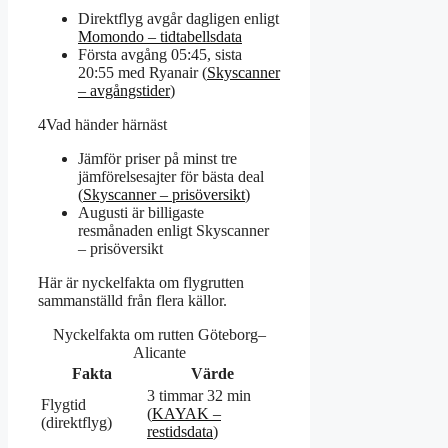
Direktflyg avgår dagligen enligt
Momondo – tidtabellsdata
Första avgång 05:45, sista
20:55 med Ryanair (
Skyscanner
– avgångstider
)
4
Vad händer härnäst
Jämför priser på minst tre
jämförelsesajter för bästa deal
(
Skyscanner – prisöversikt
)
Augusti är billigaste
resmånaden enligt Skyscanner
– prisöversikt
Här är nyckelfakta om flygrutten
sammanställd från flera källor.
Nyckelfakta om rutten Göteborg–
Alicante
Fakta
Värde
3 timmar 32 min
Flygtid
(
KAYAK –
(direktflyg)
restidsdata
)