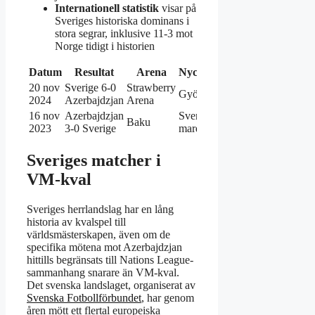
Internationell statistik
visar på
Sveriges historiska dominans i
stora segrar, inklusive 11-3 mot
Norge tidigt i historien
Datum
Resultat
Arena
Nyckelhändelse
20 nov
Sverige 6-0
Strawberry
Gyökeres 4 mål
2024
Azerbajdzjan
Arena
16 nov
Azerbajdzjan
Sveriges
Baku
2023
3-0 Sverige
mardrömsstart
Sveriges matcher i
VM-kval
Sveriges herrlandslag har en lång
historia av kvalspel till
världsmästerskapen, även om de
specifika mötena mot Azerbajdzjan
hittills begränsats till Nations League-
sammanhang snarare än VM-kval.
Det svenska landslaget, organiserat av
Svenska Fotbollförbundet
, har genom
åren mött ett flertal europeiska