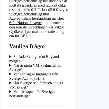
Sveriges herrlandslag har under två år
mött Azerbajdzjan med radikalt olika
resultat – från 0-3-förlust till 6-0-seger.
Sveriges herrlandslag mot
Azerbajdzjans herrlandslag matcher –
6-0 i Nations League
dokumenterar
den senaste utvecklingen där Viktor
Gyökeres fyra mål markerade en ny
era för Blågult.
Vanliga frågor
Spelade Sverige mot England
nyligen?
När är nästa VM-kvalmatch för
Sverige?
Var kan jag se highlights från
Sverige-Azerbajdzjan?
Har Sverige och Schweiz möts i
VM-kvalet?
Vem är kapten för Sveriges
herrlandslag?