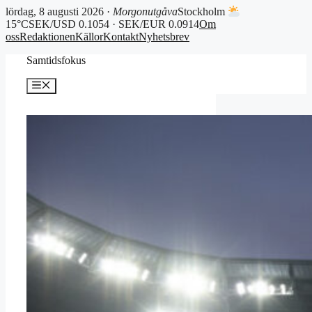
lördag, 8 augusti 2026 ·
Morgonutgåva
Stockholm
15°C
SEK/USD 0.1054 · SEK/EUR 0.0914
Om
oss
Redaktionen
Källor
Kontakt
Nyhetsbrev
Hoppa
Samtidsfokus
till
innehåll
Meny