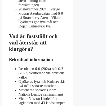
återhämtning inför
fortsättningen.
20 november 2024
: Sverige
krossar Azerbajdzjan med 6-0
på Strawberry Arena. Viktor
Gyökeres gör fyra mål och
Dejan Kulusevski två.
Vad är fastställt och
vad återstår att
klargöra?
Bekräftad information
Resultaten 6-0 (2024) och 0-3
(2023) verifierade via officiella
källor
Gyökeres fyra och Kulusevskis
två mål i senaste matchen
Matcherna spelades inom
Nations League-sammanhang
Victor Nilsson Lindelöf är
lagkapten med 43 landskamper