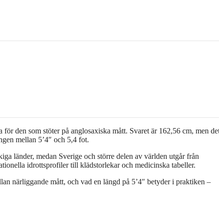
na för den som stöter på anglosaxiska mått. Svaret är 162,56 cm, men det
lingen mellan 5’4″ och 5,4 fot.
iga länder, medan Sverige och större delen av världen utgår från
ionella idrottsprofiler till klädstorlekar och medicinska tabeller.
an närliggande mått, och vad en längd på 5’4″ betyder i praktiken –