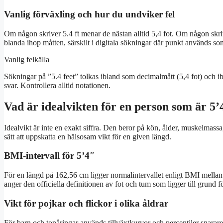
Vanlig förväxling och hur du undviker fel
Om någon skriver 5.4 ft menar de nästan alltid 5,4 fot. Om någon skriv
blanda ihop måtten, särskilt i digitala sökningar där punkt används so
Vanlig felkälla
Sökningar på ”5.4 feet” tolkas ibland som decimalmått (5,4 fot) och ibl
svar. Kontrollera alltid notationen.
Vad är idealvikten för en person som är 5’
Idealvikt är inte en exakt siffra. Den beror på kön, ålder, muskelmas
sätt att uppskatta en hälsosam vikt för en given längd.
BMI-intervall för 5’4″
För en längd på 162,56 cm ligger normalintervallet enligt BMI mellan 
anger den officiella definitionen av fot och tum som ligger till grund 
Vikt för pojkar och flickor i olika åldrar
För barn och tonåringar används tillväxtkurvor och percentiler snarare 