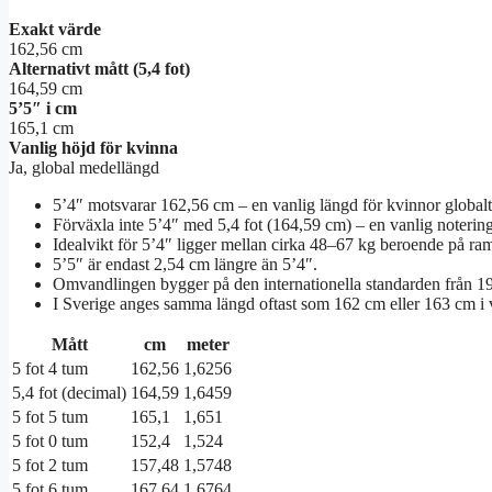
Exakt värde
162,56 cm
Alternativt mått (5,4 fot)
164,59 cm
5’5″ i cm
165,1 cm
Vanlig höjd för kvinna
Ja, global medellängd
5’4″ motsvarar 162,56 cm – en vanlig längd för kvinnor globalt
Förväxla inte 5’4″ med 5,4 fot (164,59 cm) – en vanlig noterin
Idealvikt för 5’4″ ligger mellan cirka 48–67 kg beroende på ra
5’5″ är endast 2,54 cm längre än 5’4″.
Omvandlingen bygger på den internationella standarden från 1
I Sverige anges samma längd oftast som 162 cm eller 163 cm i v
Mått
cm
meter
5 fot 4 tum
162,56
1,6256
5,4 fot (decimal)
164,59
1,6459
5 fot 5 tum
165,1
1,651
5 fot 0 tum
152,4
1,524
5 fot 2 tum
157,48
1,5748
5 fot 6 tum
167,64
1,6764