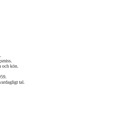
.
gsmiss.
m och kön.
959.
ardagligt tal.