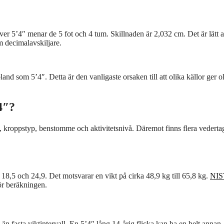
er 5’4″ menar de 5 fot och 4 tum. Skillnaden är 2,032 cm. Det är lätt a
m decimalavskiljare.
and som 5’4″. Detta är den vanligaste orsaken till att olika källor ger o
4″?
sa, kroppstyp, benstomme och aktivitetsnivå. Däremot finns flera vedert
18,5 och 24,9. Det motsvarar en vikt på cirka 48,9 kg till 65,8 kg.
NIS
för beräkningen.
än fasta viktintervall. En 5’4″ lång 14-årig flicka kan ha en helt annan