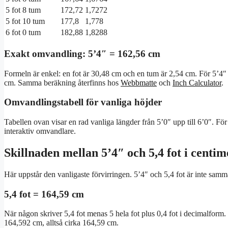
5 fot 8 tum
172,72
1,7272
5 fot 10 tum
177,8
1,778
6 fot 0 tum
182,88
1,8288
Exakt omvandling: 5’4″ = 162,56 cm
Formeln är enkel: en fot är 30,48 cm och en tum är 2,54 cm. För 5’4
cm. Samma beräkning återfinns hos
Webbmatte
och
Inch Calculator
.
Omvandlingstabell för vanliga höjder
Tabellen ovan visar en rad vanliga längder från 5’0″ upp till 6’0″. För
interaktiv omvandlare.
Skillnaden mellan 5’4″ och 5,4 fot i centim
Här uppstår den vanligaste förvirringen. 5’4″ och 5,4 fot är inte samma 
5,4 fot = 164,59 cm
När någon skriver 5,4 fot menas 5 hela fot plus 0,4 fot i decimalform.
164,592 cm, alltså cirka 164,59 cm.