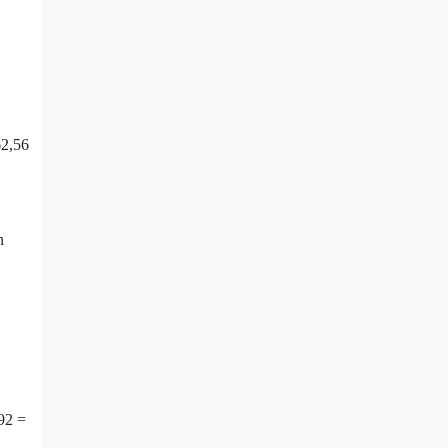
62,56
n
192 =