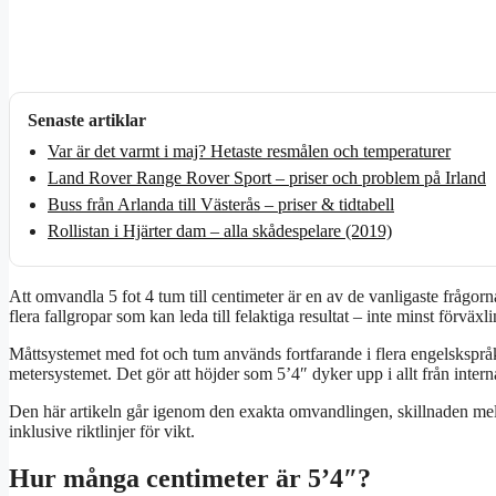
Senaste artiklar
Var är det varmt i maj? Hetaste resmålen och temperaturer
Land Rover Range Rover Sport – priser och problem på Irland
Buss från Arlanda till Västerås – priser & tidtabell
Rollistan i Hjärter dam – alla skådespelare (2019)
Att omvandla 5 fot 4 tum till centimeter är en av de vanligaste frågor
flera fallgropar som kan leda till felaktiga resultat – inte minst förväx
Måttsystemet med fot och tum används fortfarande i flera engelskspråk
metersystemet. Det gör att höjder som 5’4″ dyker upp i allt från internat
Den här artikeln går igenom den exakta omvandlingen, skillnaden mell
inklusive riktlinjer för vikt.
Hur många centimeter är 5’4″?