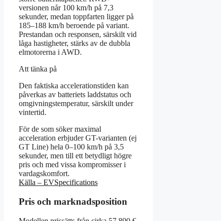
versionen når 100 km/h på 7,3
sekunder, medan toppfarten ligger på
185–188 km/h beroende på variant.
Prestandan och responsen, särskilt vid
låga hastigheter, stärks av de dubbla
elmotorerna i AWD.
Att tänka på
Den faktiska accelerationstiden kan
påverkas av batteriets laddstatus och
omgivningstemperatur, särskilt under
vintertid.
För de som söker maximal
acceleration erbjuder GT-varianten (ej
GT Line) hela 0–100 km/h på 3,5
sekunder, men till ett betydligt högre
pris och med vissa kompromisser i
vardagskomfort.
Källa – EVSpecifications
Pris och marknadsposition
Modellen prissätts från cirka 57 890 €