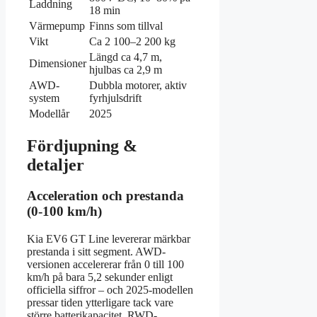
Laddning
18 min
Värmepump
Finns som tillval
Vikt
Ca 2 100–2 200 kg
Längd ca 4,7 m,
Dimensioner
hjulbas ca 2,9 m
AWD-
Dubbla motorer, aktiv
system
fyrhjulsdrift
Modellår
2025
Fördjupning &
detaljer
Acceleration och prestanda
(0-100 km/h)
Kia EV6 GT Line levererar märkbar
prestanda i sitt segment. AWD-
versionen accelererar från 0 till 100
km/h på bara 5,2 sekunder enligt
officiella siffror – och 2025-modellen
pressar tiden ytterligare tack vare
större batterikapacitet. RWD-