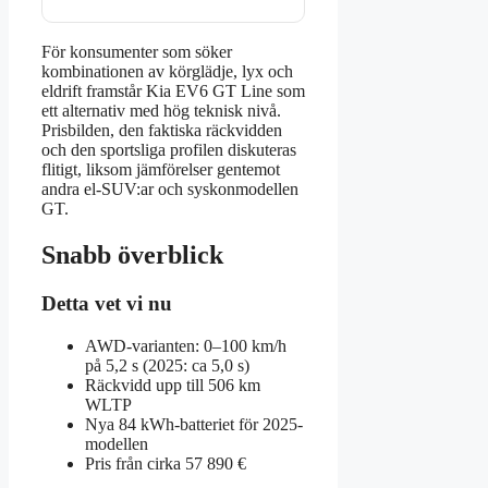
För konsumenter som söker
kombinationen av körglädje, lyx och
eldrift framstår Kia EV6 GT Line som
ett alternativ med hög teknisk nivå.
Prisbilden, den faktiska räckvidden
och den sportsliga profilen diskuteras
flitigt, liksom jämförelser gentemot
andra el-SUV:ar och syskonmodellen
GT.
Snabb överblick
Detta vet vi nu
AWD-varianten: 0–100 km/h
på 5,2 s (2025: ca 5,0 s)
Räckvidd upp till 506 km
WLTP
Nya 84 kWh-batteriet för 2025-
modellen
Pris från cirka 57 890 €