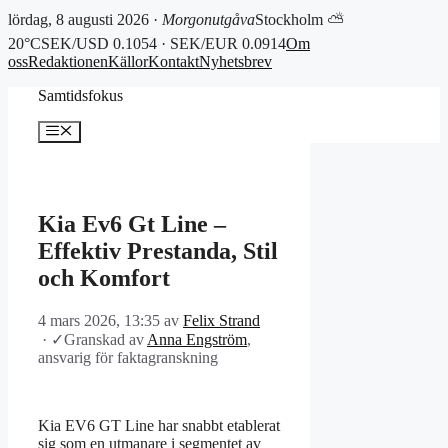
lördag, 8 augusti 2026 ·
Morgonutgåva
Stockholm ⛅
20°C
SEK/USD 0.1054 · SEK/EUR 0.0914
Om
oss
Redaktionen
Källor
Kontakt
Nyhetsbrev
Hoppa
Samtidsfokus
till
innehåll
Meny
Kia Ev6 Gt Line –
Effektiv Prestanda, Stil
och Komfort
4 mars 2026, 13:35
av
Felix Strand
·
✓
Granskad av
Anna Engström
,
ansvarig för faktagranskning
Kia EV6 GT Line har snabbt etablerat
sig som en utmanare i segmentet av