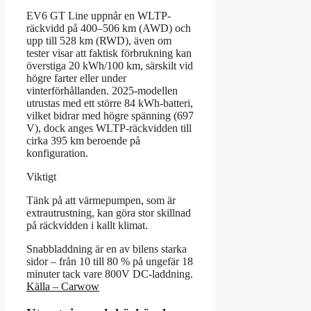
EV6 GT Line uppnår en WLTP-
räckvidd på 400–506 km (AWD) och
upp till 528 km (RWD), även om
tester visar att faktisk förbrukning kan
överstiga 20 kWh/100 km, särskilt vid
högre farter eller under
vinterförhållanden. 2025-modellen
utrustas med ett större 84 kWh-batteri,
vilket bidrar med högre spänning (697
V), dock anges WLTP-räckvidden till
cirka 395 km beroende på
konfiguration.
Viktigt
Tänk på att värmepumpen, som är
extrautrustning, kan göra stor skillnad
på räckvidden i kallt klimat.
Snabbladdning är en av bilens starka
sidor – från 10 till 80 % på ungefär 18
minuter tack vare 800V DC-laddning.
Källa – Carwow