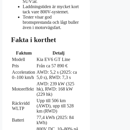
SUV:ar.
Laddningstiden är mycket kort
tack vare 800V-systemet.
Tester visar god
bromsprestanda och lågt buller
även i motorvägsfart.
Fakta i korthet
Faktum
Detalj
Modell
Kia EV6 GT Line
Pris
Från ca 57 890 €
Acceleration
AWD: 5,2 s (2025: ca
0–100 km/h
5,0 s), RWD: 7,3 s
AWD: 239 kW (325
Motoreffekt
hk), RWD: 168 kW
(229 hk)
Upp till 506 km
Räckvidd
(AWD), upp till 528
WLTP
km (RWD)
77,4 kWh (2025: 84
Batteri
kWh)
800V DC, 10–80% på