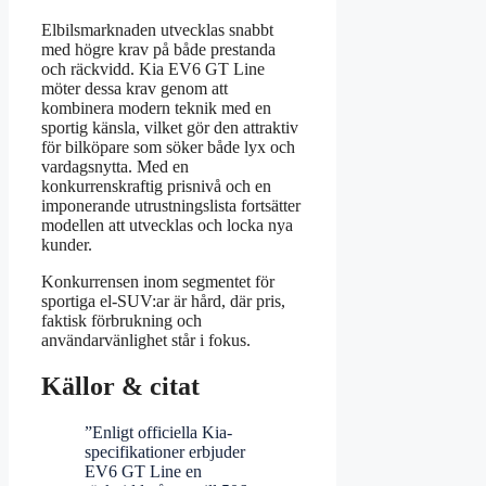
Elbilsmarknaden utvecklas snabbt
med högre krav på både prestanda
och räckvidd. Kia EV6 GT Line
möter dessa krav genom att
kombinera modern teknik med en
sportig känsla, vilket gör den attraktiv
för bilköpare som söker både lyx och
vardagsnytta. Med en
konkurrenskraftig prisnivå och en
imponerande utrustningslista fortsätter
modellen att utvecklas och locka nya
kunder.
Konkurrensen inom segmentet för
sportiga el-SUV:ar är hård, där pris,
faktisk förbrukning och
användarvänlighet står i fokus.
Källor & citat
”Enligt officiella Kia-
specifikationer erbjuder
EV6 GT Line en