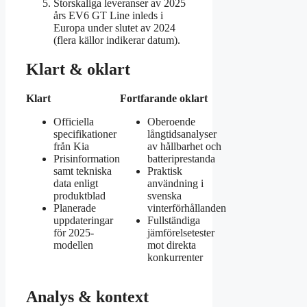
Storskaliga leveranser av 2025
års EV6 GT Line inleds i
Europa under slutet av 2024
(flera källor indikerar datum).
Klart & oklart
Klart
Fortfarande oklart
Officiella
Oberoende
specifikationer
långtidsanalyser
från Kia
av hållbarhet och
Prisinformation
batteriprestanda
samt tekniska
Praktisk
data enligt
användning i
produktblad
svenska
Planerade
vinterförhållanden
uppdateringar
Fullständiga
för 2025-
jämförelsetester
modellen
mot direkta
konkurrenter
Analys & kontext