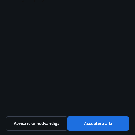
Redaktionell policy
Rättelsepolicy
Tillgänglighetsredogörelse
Integritetspolicy
Kändisar & integritet
Om Samtidsfokus i korthet
Samtidsfokus är en oberoende svensk digital nyhetssajt med fokus
på film, tv, kultur och nöjesnyheter. Varje artikel har en namngiven
byline, granskas av en redaktör och faktagranskas innan publicering.
Vi rättar misstag skyndsamt. Allmänna förfrågningar:
Avvisa icke-nödvändiga
Acceptera alla
info@samtidsfokus.se
.