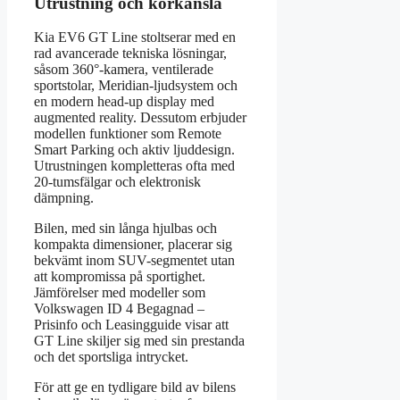
Utrustning och körkänsla
Kia EV6 GT Line stoltserar med en
rad avancerade tekniska lösningar,
såsom 360°-kamera, ventilerade
sportstolar, Meridian-ljudsystem och
en modern head-up display med
augmented reality. Dessutom erbjuder
modellen funktioner som Remote
Smart Parking och aktiv ljuddesign.
Utrustningen kompletteras ofta med
20-tumsfälgar och elektronisk
dämpning.
Bilen, med sin långa hjulbas och
kompakta dimensioner, placerar sig
bekvämt inom SUV-segmentet utan
att kompromissa på sportighet.
Jämförelser med modeller som
Volkswagen ID 4 Begagnad –
Prisinfo och Leasingguide visar att
GT Line skiljer sig med sin prestanda
och det sportsliga intrycket.
För att ge en tydligare bild av bilens