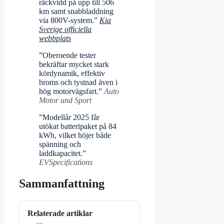
räckvidd på upp till 506
km samt snabbladdning
via 800V-system.”
Kia
Sverige officiella
webbplats
”Oberoende tester
bekräftar mycket stark
kördynamik, effektiv
broms och tystnad även i
hög motorvägsfart.”
Auto
Motor und Sport
”Modellår 2025 får
utökat batteripaket på 84
kWh, vilket höjer både
spänning och
laddkapacitet.”
EVSpecifications
Sammanfattning
Relaterade artiklar