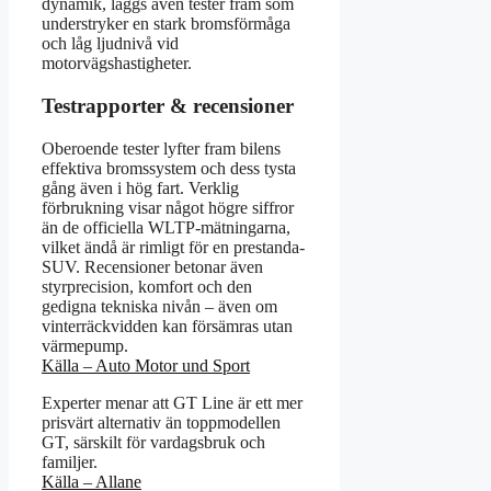
dynamik, läggs även tester fram som
understryker en stark bromsförmåga
och låg ljudnivå vid
motorvägshastigheter.
Testrapporter & recensioner
Oberoende tester lyfter fram bilens
effektiva bromssystem och dess tysta
gång även i hög fart. Verklig
förbrukning visar något högre siffror
än de officiella WLTP-mätningarna,
vilket ändå är rimligt för en prestanda-
SUV. Recensioner betonar även
styrprecision, komfort och den
gedigna tekniska nivån – även om
vinterräckvidden kan försämras utan
värmepump.
Källa – Auto Motor und Sport
Experter menar att GT Line är ett mer
prisvärt alternativ än toppmodellen
GT, särskilt för vardagsbruk och
familjer.
Källa – Allane