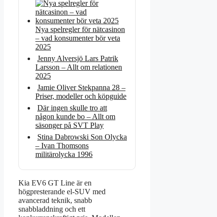
Nya spelregler för nätcasinon
– vad konsumenter bör veta
2025
Jenny Alversjö Lars Patrik
Larsson – Allt om relationen
2025
Jamie Oliver Stekpanna 28 –
Priser, modeller och köpguide
Där ingen skulle tro att
någon kunde bo – Allt om
säsonger på SVT Play
Stina Dabrowski Son Olycka
– Ivan Thomsons
militärolycka 1996
Kia EV6 GT Line är en
högpresterande el-SUV med
avancerad teknik, snabb
snabbladdning och ett