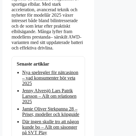
sportiga elbilar. Med stark
acceleration, avancerad teknik och
nyheter för modellår 2025 växer
intresset både bland bilintresserade
och de som letar efter praktiskt
elbilsägande. Många lyfter fram
modellens prestanda– särskilt AWD-
varianten med sitt uppdaterade batteri
och effektiva drivlina.
Senaste artiklar
Nya spelregler för nätcasinon
– vad konsumenter bör veta
2025
Jenny Alversjö Lars Patrik
Larsson – Allt om relationen
2025
Jamie Oliver Stekpanna 28 –
Priser, modeller och köpguide
Där ingen skulle tro att någon
kunde bo – Allt om säsonger
på SVT Play