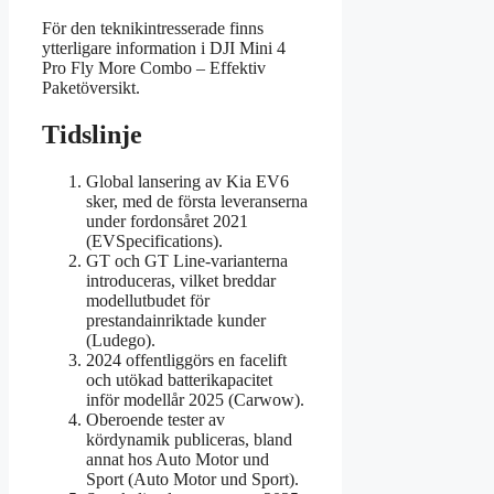
För den teknikintresserade finns
ytterligare information i DJI Mini 4
Pro Fly More Combo – Effektiv
Paketöversikt.
Tidslinje
Global lansering av Kia EV6
sker, med de första leveranserna
under fordonsåret 2021
(EVSpecifications).
GT och GT Line-varianterna
introduceras, vilket breddar
modellutbudet för
prestandainriktade kunder
(Ludego).
2024 offentliggörs en facelift
och utökad batterikapacitet
inför modellår 2025 (Carwow).
Oberoende tester av
kördynamik publiceras, bland
annat hos Auto Motor und
Sport (Auto Motor und Sport).