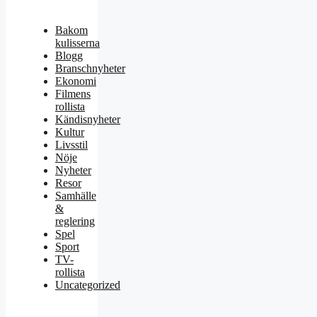
Bakom
kulisserna
Blogg
Branschnyheter
Ekonomi
Filmens
rollista
Kändisnyheter
Kultur
Livsstil
Nöje
Nyheter
Resor
Samhälle
&
reglering
Spel
Sport
TV-
rollista
Uncategorized