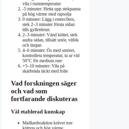
vila i rumstemperatur
-5 minuter
: Hetta upp stekpanna
på hög värme med rapsolja
0 minuter
: Lägg i entrecôten,
stek 2–3 minuter första sidan
tills gyllenbrun
2–3 minuter
: Vänd köttet, stek
andra sidan, tillsätt smör, vitlök
och timjan
4–6 minuter
: Ös med smöret,
kontrollera temperatur, ta ur vid
50°C för medium rare
+5–10 minuter
: Vila på
skärbräda täckt med folie
Vad forskningen säger
och vad som
fortfarande diskuteras
Väl etablerad kunskap
Maillardreaktion kräver torr
köttyta och hög värme