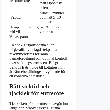
Medium rare
mätt i tjockaste
delen
Minst 5 minuter,
Vilotid
optimalt 5–10
minuter
Temperaturökning
3–5°C under
vid vila
vilotiden
Val av panna
En tjock gjutjärnspanna eller
högkvalitativ belagd stekpanna
rekommenderas för jämn
värmefördelning och optimal kontroll
över stekningsprocessen. Enligt
Serious Eats guide till köttutrustning
är värmebehållningen avgörande för
ett konsekvent resultat.
Rätt stektid och
tjocklek för entrecôte
Tjockleken på din entrecôte avgör hur
länge den behöver stekas. Tunna