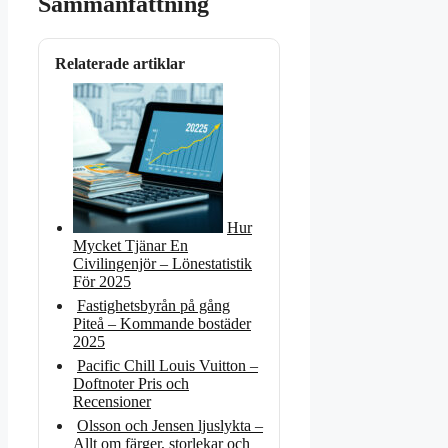
Sammanfattning
Relaterade artiklar
Hur
Mycket Tjänar En
Civilingenjör – Lönestatistik
För 2025
Fastighetsbyrån på gång
Piteå – Kommande bostäder
2025
Pacific Chill Louis Vuitton –
Doftnoter Pris och
Recensioner
Olsson och Jensen ljuslykta –
Allt om färger, storlekar och