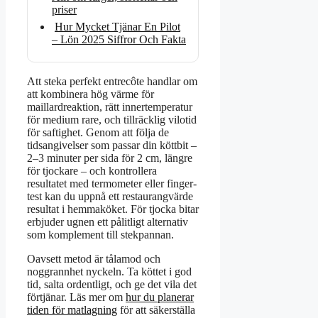
priser
Hur Mycket Tjänar En Pilot
– Lön 2025 Siffror Och Fakta
Att steka perfekt entrecôte handlar om
att kombinera hög värme för
maillardreaktion, rätt innertemperatur
för medium rare, och tillräcklig vilotid
för saftighet. Genom att följa de
tidsangivelser som passar din köttbit –
2–3 minuter per sida för 2 cm, längre
för tjockare – och kontrollera
resultatet med termometer eller finger-
test kan du uppnå ett restaurangvärde
resultat i hemmaköket. För tjocka bitar
erbjuder ugnen ett pålitligt alternativ
som komplement till stekpannan.
Oavsett metod är tålamod och
noggrannhet nyckeln. Ta köttet i god
tid, salta ordentligt, och ge det vila det
förtjänar. Läs mer om
hur du planerar
tiden för matlagning
för att säkerställa