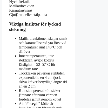
Nyckelteknik
Maillardreaktion
Kärnutrustning
Gjutjärns- eller stålpanna
Viktiga insikter för lyckad
stekning
Maillardreaktionen skapar smak
och karamelliserad yta först vid
temperaturer runt 140°C och
däröver
Innertemperaturen, inte
stektiden, avgör köttets
färdighet – 52–57°C för
medium rare
Tjockleken påverkar stektiden
exponentiellt: en 4 cm tjock
skiva kräver betydligt längre tid
än en 2 cm
Rumstempererat kött steker
jämnare eftersom värmen
fördelas jämnt genom köttet
Att ”försegla” köttet är
huvudsakligen för smak och