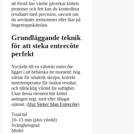
att förstå hur värme påverkar köttets
proteiner och fett kan du kontrollera
resultatet med precision, oavsett om
du använder termometer eller litar på
fingertoppskänslan.
Grundläggande teknik
för att steka entrecôte
perfekt
Nyckeln till en välstekt entrecôte
ligger i att behärska tre moment: hög
värme för smakrik skorpa, korrekt
innertemperatur för önskat resultat,
och tillräcklig vilotid för saftighet.
Utan dessa element blir köttet
antingen segt, torrt eller tillagat
ojämnt. (
Hur Steker Man Entrecôte
)
Total tid
10–15 min (plus vilotid)
Svårighetsgrad
Medel