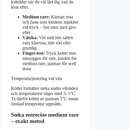
ledtrådar när du väl lärt dig vad du
letar efter.
Medium rare:
Kärnan rosa
och fasta som kindens mjukhet
vid tryck – fast men med give
efter
Vätska:
Vid snitt bör saften
vara klarrosa, inte röd eller
grumlig
Finger-test:
Tryck köttet mot
näsryggen för rare, kinden för
medium rare, pannan för well
done
Temperaturjustering vid vila
Köttet fortsätter steka under vilotiden
och temperaturen stiger med 3–5°C.
Ta därför köttet av pannan 5°C innan
önskad temperatur uppnåtts.
Steka entrecôte medium rare
– exakt metod