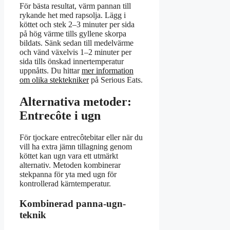
För bästa resultat, värm pannan till
rykande het med rapsolja. Lägg i
köttet och stek 2–3 minuter per sida
på hög värme tills gyllene skorpa
bildats. Sänk sedan till medelvärme
och vänd växelvis 1–2 minuter per
sida tills önskad innertemperatur
uppnåtts. Du hittar
mer information
om olika stektekniker
på Serious Eats.
Alternativa metoder:
Entrecôte i ugn
För tjockare entrecôtebitar eller när du
vill ha extra jämn tillagning genom
köttet kan ugn vara ett utmärkt
alternativ. Metoden kombinerar
stekpanna för yta med ugn för
kontrollerad kärntemperatur.
Kombinerad panna-ugn-
teknik