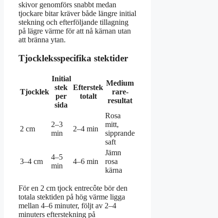
skivor genomförs snabbt medan
tjockare bitar kräver både längre initial
stekning och efterföljande tillagning
på lägre värme för att nå kärnan utan
att bränna ytan.
Tjockleksspecifika stektider
Initial
Medium
stek
Efterstek
Tjocklek
rare-
per
totalt
resultat
sida
Rosa
2–3
mitt,
2 cm
2–4 min
min
sipprande
saft
Jämn
4–5
3–4 cm
4–6 min
rosa
min
kärna
För en 2 cm tjock entrecôte bör den
totala stektiden på hög värme ligga
mellan 4–6 minuter, följt av 2–4
minuters efterstekning på