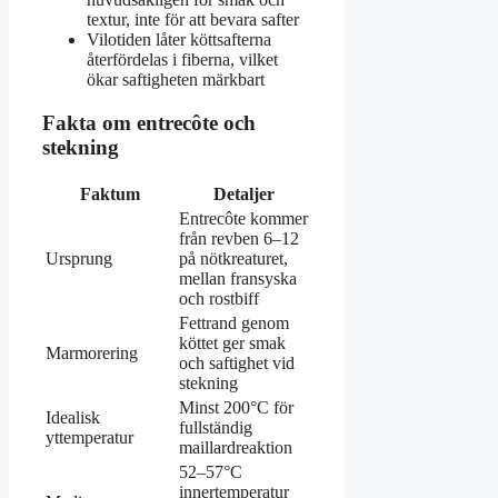
textur, inte för att bevara safter
Vilotiden låter köttsafterna
återfördelas i fiberna, vilket
ökar saftigheten märkbart
Fakta om entrecôte och
stekning
Faktum
Detaljer
Entrecôte kommer
från revben 6–12
Ursprung
på nötkreaturet,
mellan fransyska
och rostbiff
Fettrand genom
köttet ger smak
Marmorering
och saftighet vid
stekning
Minst 200°C för
Idealisk
fullständig
yttemperatur
maillardreaktion
52–57°C
innertemperatur