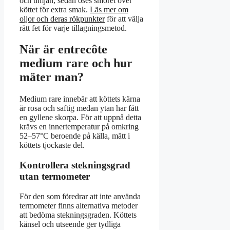
och timjan, sedan öses smöret över
köttet för extra smak.
Läs mer om
oljor och deras rökpunkter
för att välja
rätt fet för varje tillagningsmetod.
När är entrecôte
medium rare och hur
mäter man?
Medium rare innebär att köttets kärna
är rosa och saftig medan ytan har fått
en gyllene skorpa. För att uppnå detta
krävs en innertemperatur på omkring
52–57°C beroende på källa, mätt i
köttets tjockaste del.
Kontrollera stekningsgrad
utan termometer
För den som föredrar att inte använda
termometer finns alternativa metoder
att bedöma stekningsgraden. Köttets
känsel och utseende ger tydliga