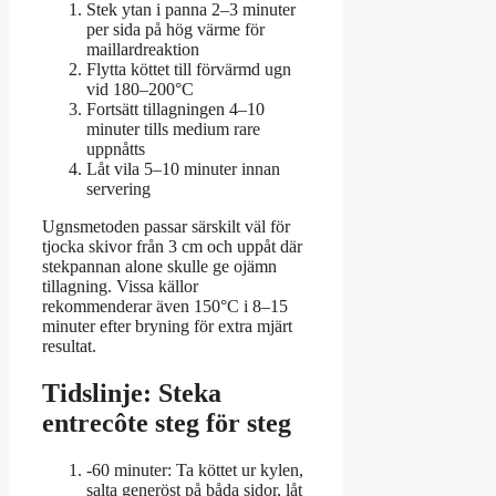
Stek ytan i panna 2–3 minuter
per sida på hög värme för
maillardreaktion
Flytta köttet till förvärmd ugn
vid 180–200°C
Fortsätt tillagningen 4–10
minuter tills medium rare
uppnåtts
Låt vila 5–10 minuter innan
servering
Ugnsmetoden passar särskilt väl för
tjocka skivor från 3 cm och uppåt där
stekpannan alone skulle ge ojämn
tillagning. Vissa källor
rekommenderar även 150°C i 8–15
minuter efter bryning för extra mjärt
resultat.
Tidslinje: Steka
entrecôte steg för steg
-60 minuter
: Ta köttet ur kylen,
salta generöst på båda sidor, låt