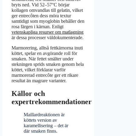
bryts ned. Vid 52–57°C börjar
kollagen omvandlas till gelatin, vilket
ger entrecôten dess möra textur
samtidigt som myoglobin behåller den
rosa färgen i kärnan. Enligt
vetenskapliga resurser om matlagning
är dessa processer väldokumenterade.
Marmorering, alltså fettkärnorna inuti
köttet, spelar en avgörande roll för
smaken. När fettet smälter under
stekningen sprids smaken genom hela
köttet, vilket förklarar varför
marmorerad entrecôte ger ett rikare
resultat än magrare varianter.
Källor och
expertrekommendationer
Maillardreaktionen är
köttets version av
karamellisering – det är
där smaken finns.