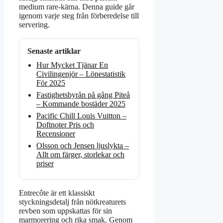
medium rare-kärna. Denna guide går
igenom varje steg från förberedelse till
servering.
Senaste artiklar
Hur Mycket Tjänar En
Civilingenjör – Lönestatistik
För 2025
Fastighetsbyrån på gång Piteå
– Kommande bostäder 2025
Pacific Chill Louis Vuitton –
Doftnoter Pris och
Recensioner
Olsson och Jensen ljuslykta –
Allt om färger, storlekar och
priser
Entrecôte är ett klassiskt
styckningsdetalj från nötkreaturets
revben som uppskattas för sin
marmorering och rika smak. Genom