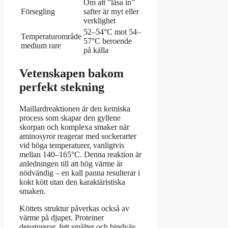
Om att ”låsa in”
Försegling
safter är myt eller
verklighet
52–54°C mot 54–
Temperaturområde
57°C beroende
medium rare
på källa
Vetenskapen bakom
perfekt stekning
Maillardreaktionen är den kemiska
process som skapar den gyllene
skorpan och komplexa smaker när
aminosyror reagerar med sockerarter
vid höga temperaturer, vanligtvis
mellan 140–165°C. Denna reaktion är
anledningen till att hög värme är
nödvändig – en kall panna resulterar i
kokt kött utan den karaktäristiska
smaken.
Köttets struktur påverkas också av
värme på djupet. Proteiner
denaturerar, fett smälter och bindväv