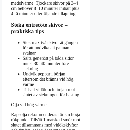
medelvärme. Tjockare skivor på 3–4
cm behöver 8–10 minuter initialt plus
4–6 minuter efterföljande tillagning.
Steka entrecôte skivor –
praktiska tips
Stek max två skivor åt gången
för att undvika att pannan
svalnar
Salta generöst på båda sidor
minst 30–40 minuter före
stekning
Undvik peppar i början
eftersom det bränns vid hög
värme
Tillsätt vitlök och timjan mot
slutet av stekningen för basting
Olja vid hög värme
Rapsolja rekommenderas för sin höga
rökpunkt. Tillsätt 1 matsked smör mot
slutet tillsammans med vitlöksklyftor