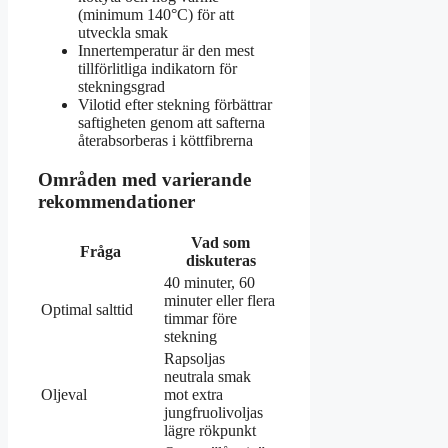
(minimum 140°C) för att
utveckla smak
Innertemperatur är den mest
tillförlitliga indikatorn för
stekningsgrad
Vilotid efter stekning förbättrar
saftigheten genom att safterna
återabsorberas i köttfibrerna
Områden med varierande
rekommendationer
Vad som
Fråga
diskuteras
40 minuter, 60
minuter eller flera
Optimal salttid
timmar före
stekning
Rapsoljas
neutrala smak
Oljeval
mot extra
jungfruolivoljas
lägre rökpunkt