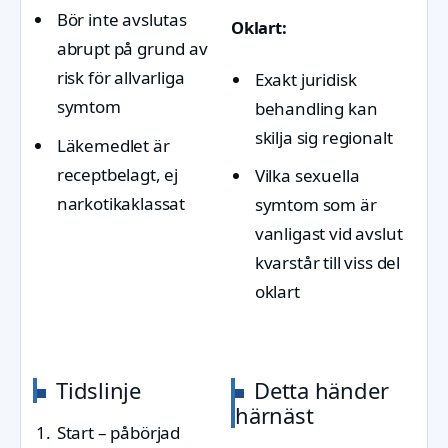
Bör inte avslutas
Oklart:
abrupt på grund av
risk för allvarliga
Exakt juridisk
symtom
behandling kan
skilja sig regionalt
Läkemedlet är
receptbelagt, ej
Vilka sexuella
narkotikaklassat
symtom som är
vanligast vid avslut
kvarstår till viss del
oklart
Tidslinje
Detta händer
härnäst
Start – påbörjad