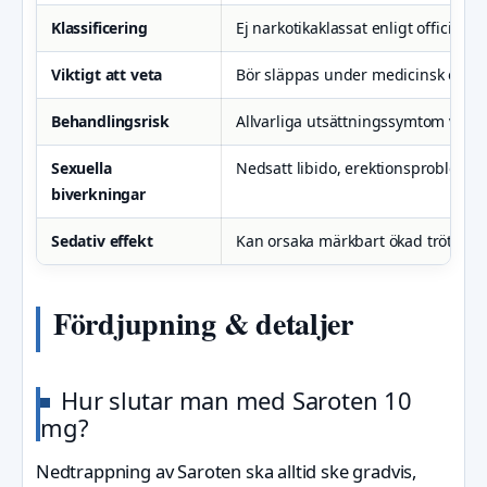
Klassificering
Ej narkotikaklassat enligt officiella 
Viktigt att veta
Bör släppas under medicinsk över
Behandlingsrisk
Allvarliga utsättningssymtom vid pl
Sexuella
Nedsatt libido, erektionsproblem
biverkningar
Sedativ effekt
Kan orsaka märkbart ökad trötthet
Fördjupning & detaljer
Hur slutar man med Saroten 10
mg?
Nedtrappning av Saroten ska alltid ske gradvis,