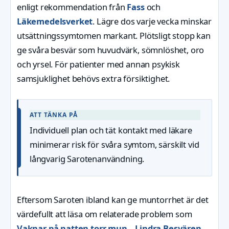
enligt rekommendation från
Fass
och
Läkemedelsverket
. Lägre dos varje vecka minskar
utsättningssymtomen markant. Plötsligt stopp kan
ge svåra besvär som huvudvärk, sömnlöshet, oro
och yrsel. För patienter med annan psykisk
samsjuklighet behövs extra försiktighet.
ATT TÄNKA PÅ
Individuell plan och tät kontakt med läkare
minimerar risk för svåra symtom, särskilt vid
långvarig Sarotenanvändning.
Eftersom Saroten ibland kan ge muntorrhet är det
värdefullt att läsa om relaterade problem som
Vaknar på natten torr mun – Lindra Besvären
.