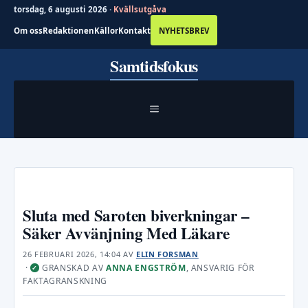
torsdag, 6 augusti 2026 ·
Kvällsutgåva
Om oss
Redaktionen
Källor
Kontakt
NYHETSBREV
Hoppa
Samtidsfokus
till
innehåll
MENY
Sluta med Saroten biverkningar –
Säker Avvänjning Med Läkare
26 FEBRUARI 2026, 14:04
AV
ELIN FORSMAN
·
GRANSKAD AV
ANNA ENGSTRÖM
, ANSVARIG FÖR
✓
FAKTAGRANSKNING