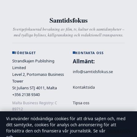
Samtidsfokus
Sverigefokuserad bevakning av film, tv, kultur och samtidsnyheter –
med tydliga bylines, källgranskning och redaktionell transparens.
FÖRETAGET
KONTAKTA OSS
Allmänt:
Strandkajen Publishing
Limited
info@samtidsfokus.se
Level 2, Portomaso Business
Tower
Kontaktsida
St Julians STJ 4011, Malta
+356 2138 9340
Tipsa oss
Malta Business Registry: C
89712
Vi använder nödvändiga cookies för att driva sajten och, med
ditt samtycke, cookies för analys och annonsering för att
OM OSS
FÖRTROENDE &
STANDARDER
förbättra den och finansiera vår journalistik. Se vår
Cookiepolicy
Om oss