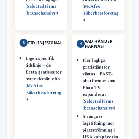
(
SelectedFirms
(
McAfee
(branschanalys)
)
(säkerhetsföretag
)
)
VAD HÄNDER
3
TIDLINJESIGNAL
4
HÄRNÄST
Ingen specifik
Fler lagliga
tidslinje – de
gratistjänster
flesta gratissajter
väntas – FAST-
byter domän ofta
plattformar som
(
McAfee
Pluto TV
(säkerhetsföretag
expanderar
)
)
(
SelectedFirms
(branschanalys)
)
Strängare
lagstiftning mot
piratströmning i
USA kan påverka