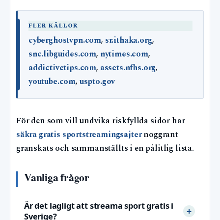
FLER KÄLLOR
cyberghostvpn.com
,
sr.ithaka.org
,
snc.libguides.com
,
nytimes.com
,
addictivetips.com
,
assets.nfhs.org
,
youtube.com
,
uspto.gov
För den som vill undvika riskfyllda sidor har
säkra gratis sportstreamingsajter
noggrant
granskats och sammanställts i en pålitlig lista.
Vanliga frågor
Är det lagligt att streama sport gratis i
Sverige?