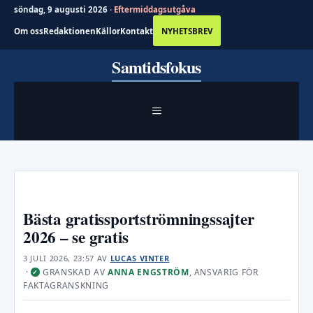
söndag, 9 augusti 2026 ·
Eftermiddagsutgåva
Om oss
Redaktionen
Källor
Kontakt
NYHETSBREV
Hoppa
Samtidsfokus
till
innehåll
MENY
Bästa gratissportströmningssajter
2026 – se gratis
3 JULI 2026, 23:57
AV
LUCAS VINTER
·
GRANSKAD AV
ANNA ENGSTRÖM
, ANSVARIG FÖR
✓
FAKTAGRANSKNING