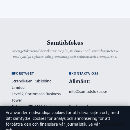
Samtidsfokus
Sverigefokuserad bevakning av film, tv, kultur och samtidsnyheter –
med tydliga bylines, källgranskning och redaktionell transparens.
FÖRETAGET
KONTAKTA OSS
Allmänt:
Strandkajen Publishing
Limited
info@samtidsfokus.se
Level 2, Portomaso Business
Tower
Kontaktsida
St Julians STJ 4011, Malta
Vi använder nödvändiga cookies för att driva sajten och, med
+356 2138 9340
ditt samtycke, cookies för analys och annonsering för att
Tipsa oss
Malta Business Registry: C
förbättra den och finansiera vår journalistik. Se vår
Cookiepolicy
89712