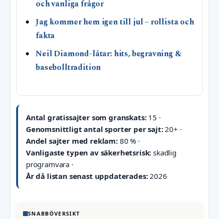
och vanliga frågor
Jag kommer hem igen till jul – rollista och
fakta
Neil Diamond-låtar: hits, begravning &
basebolltradition
Antal gratissajter som granskats:
15 ·
Genomsnittligt antal sporter per sajt:
20+ ·
Andel sajter med reklam:
80 % ·
Vanligaste typen av säkerhetsrisk:
skadlig
programvara ·
År då listan senast uppdaterades:
2026
SNABBÖVERSIKT