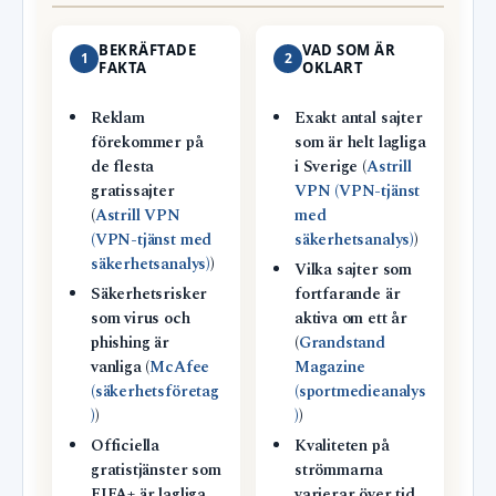
BEKRÄFTADE
VAD SOM ÄR
1
2
FAKTA
OKLART
Reklam
Exakt antal sajter
förekommer på
som är helt lagliga
de flesta
i Sverige (
Astrill
gratissajter
VPN (VPN-tjänst
(
Astrill VPN
med
(VPN-tjänst med
säkerhetsanalys)
)
säkerhetsanalys)
)
Vilka sajter som
Säkerhetsrisker
fortfarande är
som virus och
aktiva om ett år
phishing är
(
Grandstand
vanliga (
McAfee
Magazine
(säkerhetsföretag
(sportmedieanalys
)
)
)
)
Officiella
Kvaliteten på
gratistjänster som
strömmarna
FIFA+ är lagliga
varierar över tid