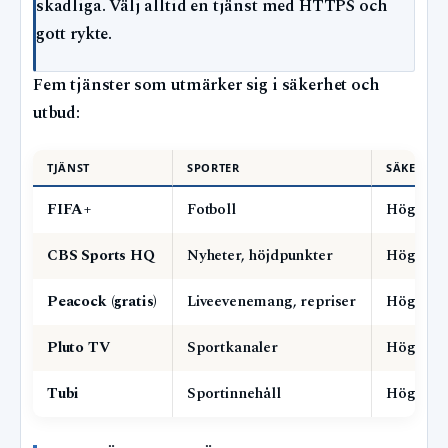
skadliga. Välj alltid en tjänst med HTTPS och
gott rykte.
Fem tjänster som utmärker sig i säkerhet och
utbud:
TJÄNST
SPORTER
SÄKERHET
FIFA+
Fotboll
Hög (offi
CBS Sports HQ
Nyheter, höjdpunkter
Hög (eta
Peacock (gratis)
Liveevenemang, repriser
Hög (NBC
Pluto TV
Sportkanaler
Hög (Pa
Tubi
Sportinnehåll
Hög (Fox