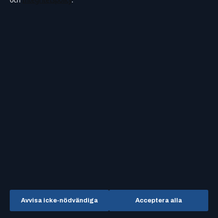
och
Integritetspolicy
.
OM OSS
FÖRTROENDE &
STANDARDER
Om oss
Källor & standarder
Redaktionen
Redaktionell policy
Vår historia
Rättelsepolicy
Nyhetsbrev
Tillgänglighetsredogörelse
RSS-flöde
Integritetspolicy
Kändisar & integritet
Avvisa icke-nödvändiga
Acceptera alla
OM SAMTIDSFOKUS I KORTHET