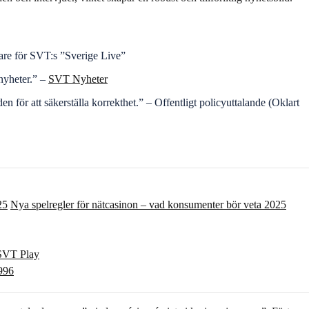
ledare för SVT:s ”Sverige Live”
 nyheter.” –
SVT Nyheter
en för att säkerställa korrekthet.” – Offentligt policyuttalande (Oklart
Nya spelregler för nätcasinon – vad konsumenter bör veta 2025
 SVT Play
996