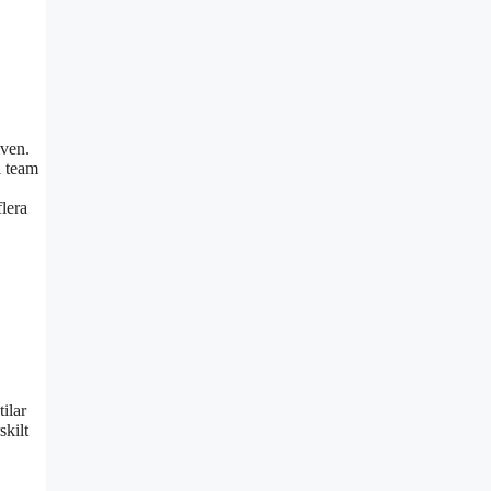
iven.
a team
flera
ilar
skilt