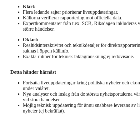
Klart:
Flera ledande sajter prioriterar liveuppdateringar.
.
Källorna verifierar rapportering mot officiella data.
Expertkommentarer från t.ex. SCB, Riksdagen inkluderas v
större händelser.
Oklart:
Realtidsinteraktivitet och teknikdetaljer för direktrapporteri
saknas i öppen källinfo.
Exakta rutiner för teknisk faktagranskning ej redovisade.
Detta händer härnäst
Fortsatta liveuppdateringar kring politiska nyheter och eko
under valåret.
Nya analyser och inslag från de största nyhetsportalerna vä
vid stora händelser.
Möjlig teknisk uppdatering för ännu snabbare leverans av li
nyheter (ej bekräftat).