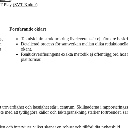
T Play (
SVT Kultur
).
Fortfarande oklart
ng.
Teknisk infrastruktur kring liveleverans är ej närmare beskr
.
Detaljerad process för samverkan mellan olika redaktionell
a
okänt.
Realtidsverifieringens exakta metodik ej offentliggjord hos 
plattformar.
trovärdighet och hastighet står i centrum. Skillnaderna i rapporteringsst
e med att tydliggöra källor och faktagranskning stärker förtroendet, sär
 och intervjuer, vilket skapar en robust och tillförlitlig nyhetsbild.