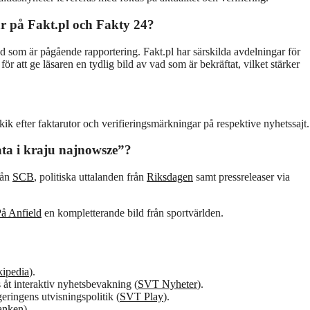
r på Fakt.pl och Fakty 24?
d som är pågående rapportering. Fakt.pl har särskilda avdelningar för
 att ge läsaren en tydlig bild av vad som är bekräftat, vilket stärker
kik efter faktarutor och verifieringsmärkningar på respektive nyhetssajt.
ata i kraju najnowsze”?
rån
SCB
, politiska uttalanden från
Riksdagen
samt pressreleaser via
På Anfield
en kompletterande bild från sportvärlden.
ipedia
).
åt interaktiv nyhetsbevakning (
SVT Nyheter
).
ringens utvisningspolitik (
SVT Play
).
anken
).