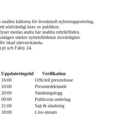
snabba källorna för liveaktuell nyhetsrapportering.
 ett nödvändigt krav av publiken.
nalyser medan andra har snabba rubrikflöden.
dagen stärker nyhetsflödenas trovärdighet.
för ökad närvarokänsla.
t.pl och Fakty 24.
Uppdateringstid
Verifikation
16:00
Officiell pressrelease
10:00
Pressmeddelande
20:00
Sändningslogg
09:00
Publicerat underlag
21:00
Sajt & sändning
18:00
Live-stream