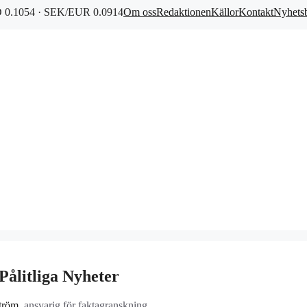
0.1054 · SEK/EUR 0.0914
Om oss
Redaktionen
Källor
Kontakt
Nyhets
Pålitliga Nyheter
tröm
, ansvarig för faktagranskning