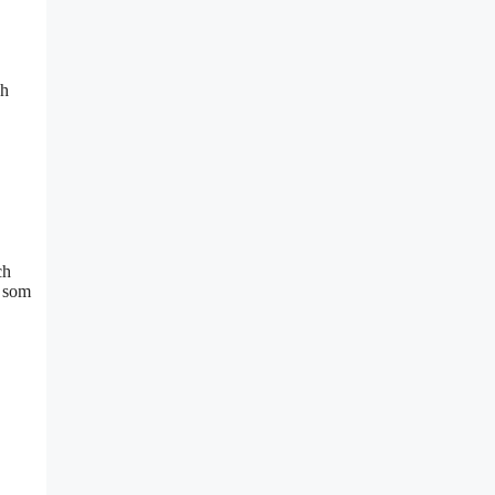
ch
ch
r som