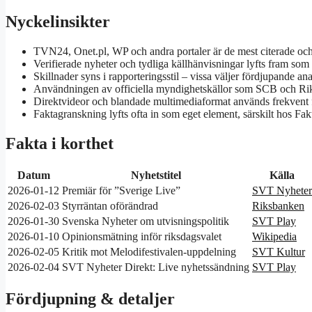
Nyckelinsikter
TVN24, Onet.pl, WP och andra portaler är de mest citerade och 
Verifierade nyheter och tydliga källhänvisningar lyfts fram som
Skillnader syns i rapporteringsstil – vissa väljer fördjupande a
Användningen av officiella myndighetskällor som SCB och Riks
Direktvideor och blandade multimediaformat används frekvent 
Faktagranskning lyfts ofta in som eget element, särskilt hos Fak
Fakta i korthet
Datum
Nyhetstitel
Källa
2026-01-12
Premiär för ”Sverige Live”
SVT Nyheter
2026-02-03
Styrräntan oförändrad
Riksbanken
2026-01-30
Svenska Nyheter om utvisningspolitik
SVT Play
2026-01-10
Opinionsmätning inför riksdagsvalet
Wikipedia
2026-02-05
Kritik mot Melodifestivalen-uppdelning
SVT Kultur
2026-02-04
SVT Nyheter Direkt: Live nyhetssändning
SVT Play
Fördjupning & detaljer