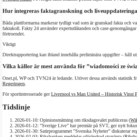
Hur integreras faktagranskning och liveuppdateringa
Båda plattformarna markerar tydligt vad som är granskad fakta och va
faktakoll. Fakty 24 använder expertutlåtanden och case-genomgångar för
förtroendet.
Viktigt
Direktrapportering kan ibland innehålla preliminära uppgifter – håll ut
Vilka källor är mest använda för ”wiadomości ze świ
Onet.pl, WP och TVN24 är ledande. Utöver dessa används statistik f
Regeringen
.
För sportintresserade ger
Liverpool vs Man United – Historisk Vinst 
Tidslinje
2026-01-10: Opinionsmätning om riksdagsvalet publiceras (
Wik
2026-01-12: ”Sverige Live” har premiär på SVT, ger nytt fokus 
2026-01-30: Satirprogrammet ”Svenska Nyheter” diskuterar rege
2026-02-03: Riksbanken meddelar oförändrad styrränta (
Riksb