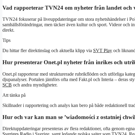
Vad rapporterar TVN24 om nyheter från landet och 
TVN24 fokuserar på liveuppdateringar om stora nyhetshändelser i Polen
samhällsförändringar, men täcker även kultur och sport. Videor och i
direkt.
Tips
Du hittar fler direktinslag och aktuella klipp via
SVT Play
och liknand
Hur presenterar Onet.pl nyheter från inrikes och utri
Onet.pl rapporterar med strukturerade rubrikflöden och utförliga kat
djupanalyser. Portalen jämförs ofta med Fakt.pl och Interia – deras styr
SCB
och andra myndigheter.
Att tänka på
Skillnader i rapportering och analys kan bero på både redaktionell trad
Hur och var kan man se ’wiadomości z ostatniej chwili
Direktuppdateringar presenteras av flera redaktioner, ofta genom egna
Sveriges Radio
i Sverige, samt ledande polska sajter som TVN24. Realt