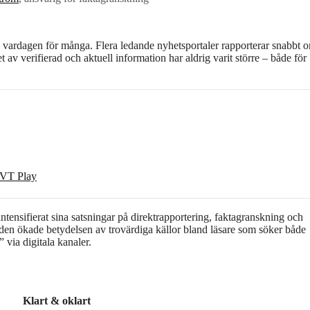
av vardagen för många. Flera ledande nyhetsportaler rapporterar snabbt o
 av verifierad och aktuell information har aldrig varit större – både för
 SVT Play
ensifierat sina satsningar på direktrapportering, faktagranskning och
s den ökade betydelsen av trovärdiga källor bland läsare som söker både
via digitala kanaler.
Klart & oklart