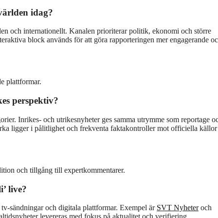
världen idag?
 och internationellt. Kanalen prioriterar politik, ekonomi och större
nteraktiva block används för att göra rapporteringen mer engagerande o
e plattformar.
kes perspektiv?
egorier. Inrikes- och utrikesnyheter ges samma utrymme som reportage o
ka ligger i pålitlighet och frekventa faktakontroller mot officiella källo
ition och tillgång till expertkommentarer.
’ live?
 tv-sändningar och digitala plattformar. Exempel är
SVT Nyheter
och
idsnyheter levereras med fokus på aktualitet och verifiering.