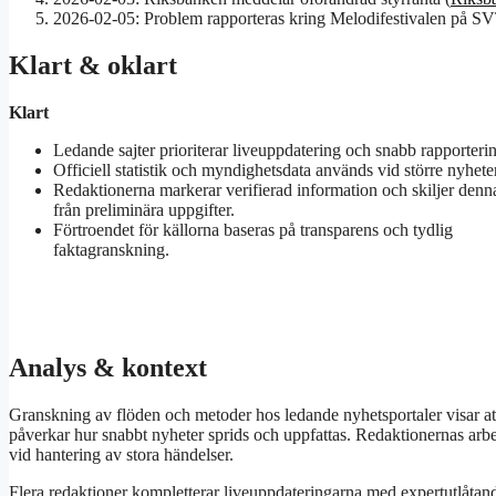
2026-02-05: Problem rapporteras kring Melodifestivalen på SV
Klart & oklart
Klart
Ledande sajter prioriterar liveuppdatering och snabb rapporteri
Officiell statistik och myndighetsdata används vid större nyheter
Redaktionerna markerar verifierad information och skiljer denn
från preliminära uppgifter.
Förtroendet för källorna baseras på transparens och tydlig
faktagranskning.
Analys & kontext
Granskning av flöden och metoder hos ledande nyhetsportaler visar att 
påverkar hur snabbt nyheter sprids och uppfattas. Redaktionernas arbet
vid hantering av stora händelser.
Flera redaktioner kompletterar liveuppdateringarna med expertutlåtanden