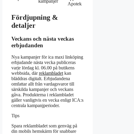
kampanjer
Apotek
online
Fördjupning &
detaljer
Veckans och nästa veckas
erbjudanden
Nya kampanjer för ica maxi linköping
erbjudande nästa vecka publiceras
varje lördag kl. 06.00 på butikens
webbsida, där
reklambladet
kan
bläddras digitalt. Erbjudandena
omfattar allt från vardagsvaror till
särskilda kampanjer och veckans
gåva. Produkterna i reklambladet
gäller vanligtvis en vecka enligt ICA:s
centrala kampanjperioder.
Tips
Spara reklambladet som genväg på
din mobils hemskärm för snabbare