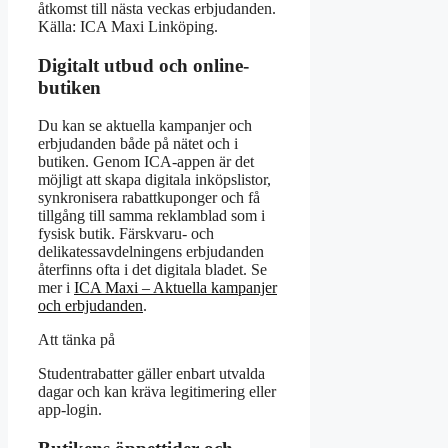
åtkomst till nästa veckas erbjudanden.
Källa: ICA Maxi Linköping.
Digitalt utbud och online-
butiken
Du kan se aktuella kampanjer och
erbjudanden både på nätet och i
butiken. Genom ICA-appen är det
möjligt att skapa digitala inköpslistor,
synkronisera rabattkuponger och få
tillgång till samma reklamblad som i
fysisk butik. Färskvaru- och
delikatessavdelningens erbjudanden
återfinns ofta i det digitala bladet. Se
mer i
ICA Maxi – Aktuella kampanjer
och erbjudanden
.
Att tänka på
Studentrabatter gäller enbart utvalda
dagar och kan kräva legitimering eller
app-login.