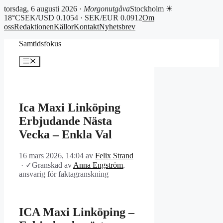
torsdag, 6 augusti 2026 ·
Morgonutgåva
Stockholm ☀
18°C
SEK/USD 0.1054 · SEK/EUR 0.0912
Om
oss
Redaktionen
Källor
Kontakt
Nyhetsbrev
Hoppa
Samtidsfokus
till
innehåll
Meny
Ica Maxi Linköping
Erbjudande Nästa
Vecka – Enkla Val
16 mars 2026, 14:04
av
Felix Strand
·
✓
Granskad av
Anna Engström
,
ansvarig för faktagranskning
ICA Maxi Linköping –