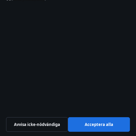
Kändisar & integritet
Om Samtidsfokus i korthet
Samtidsfokus är en oberoende svensk digital nyhetssajt med fokus
på film, tv, kultur och nöjesnyheter. Varje artikel har en namngiven
byline, granskas av en redaktör och faktagranskas innan publicering.
Vi rättar misstag skyndsamt. Allmänna förfrågningar:
info@samtidsfokus.se
.
samtidsfokus.se drivs av Strandkajen Publishing Limited (Malta
Business Registry: C 89712).
© 2026 samtidsfokus.se ·
Så verifierar vi vår rapportering
↑
Avvisa icke-nödvändiga
Acceptera alla
WorldRSS