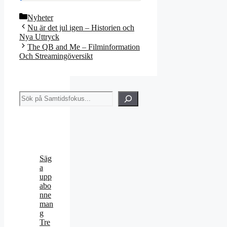
Kategorier
Nyheter
Nu är det jul igen – Historien och
Nya Uttryck
The QB and Me – Filminformation
Och Streamingöversikt
Sök
Säg
a
upp
abo
nne
man
g
Tre