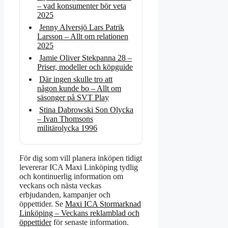
– vad konsumenter bör veta
2025
Jenny Alversjö Lars Patrik
Larsson – Allt om relationen
2025
Jamie Oliver Stekpanna 28 –
Priser, modeller och köpguide
Där ingen skulle tro att
någon kunde bo – Allt om
säsonger på SVT Play
Stina Dabrowski Son Olycka
– Ivan Thomsons
militärolycka 1996
För dig som vill planera inköpen tidigt
levererar ICA Maxi Linköping tydlig
och kontinuerlig information om
veckans och nästa veckas
erbjudanden, kampanjer och
öppettider. Se
Maxi ICA Stormarknad
Linköping – Veckans reklamblad och
öppettider
för senaste information.