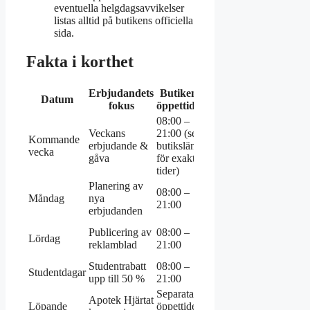
eventuella helgdagsavvikelser
listas alltid på butikens officiella
sida.
Fakta i korthet
Erbjudandets
Butikens
Online
Datum
Kampan
fokus
öppettider
status
08:00 –
Veckans
21:00 (se
Aktiva –
SUPERF
Kommande
erbjudande &
butikslänk
uppdateras
aktuell, s
vecka
gåva
för exakta
lördag 06.00
reklambl
tider)
Planering av
08:00 –
Kampanjinfo
Måndag
nya
Ej specifi
21:00
i ICA-appen
erbjudanden
Digitalt
Publicering av
08:00 –
Eventuell
Lördag
reklamblad
reklamblad
21:00
kampanjst
publiceras
Studentrabatt
08:00 –
Online
Studentdagar
Ej specifi
upp till 50 %
21:00
verifiering
Separata
Tillgängligt i
Apotek Hjärtat
Löpande
öppettider
butik och
Ej specifi