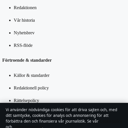
Redaktionen
Vår historia
Nyhetsbrev
RSS-flöde
Förtroende & standarder
Källor & standarder
Redaktionell policy
Rättelsepolicy
Vi använder nödvändiga cookies för att driva sajten och, med
Tillgänglighetsredogörelse
ditt samtycke, cookies för analys och annonsering för att
förbättra den och finansiera vår journalistik. Se vår
Cookiepolicy
Integritetspolicy
och
Integritetspolicy
.