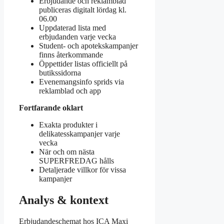
Erbjudande och reklamblad
publiceras digitalt lördag kl.
06.00
Uppdaterad lista med
erbjudanden varje vecka
Student- och apotekskampanjer
finns återkommande
Öppettider listas officiellt på
butikssidorna
Evenemangsinfo sprids via
reklamblad och app
Fortfarande oklart
Exakta produkter i
delikatesskampanjer varje
vecka
När och om nästa
SUPERFREDAG hålls
Detaljerade villkor för vissa
kampanjer
Analys & kontext
Erbjudandeschemat hos ICA Maxi