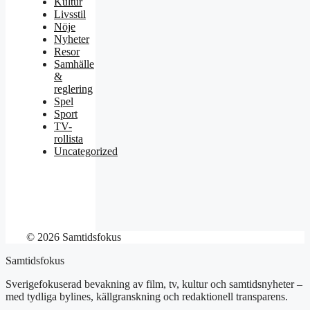
Kultur
Livsstil
Nöje
Nyheter
Resor
Samhälle
&
reglering
Spel
Sport
TV-
rollista
Uncategorized
© 2026 Samtidsfokus
Samtidsfokus
Sverigefokuserad bevakning av film, tv, kultur och samtidsnyheter –
med tydliga bylines, källgranskning och redaktionell transparens.