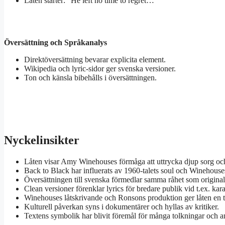
Låten starter: ”He left no time to regret…”
Översättning och Språkanalys
Direktöversättning bevarar explicita element.
Wikipedia och lyric-sidor ger svenska versioner.
Ton och känsla bibehålls i översättningen.
Nyckelinsikter
Låten visar Amy Winehouses förmåga att uttrycka djup sorg och 
Back to Black har influerats av 1960-talets soul och Winehouses
Översättningen till svenska förmedlar samma råhet som original
Clean versioner förenklar lyrics för bredare publik vid t.ex. ka
Winehouses låtskrivande och Ronsons produktion ger låten en ti
Kulturell påverkan syns i dokumentärer och hyllas av kritiker.
Textens symbolik har blivit föremål för många tolkningar och a