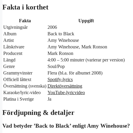
Fakta i korthet
Fakta
Uppgift
Utgivningsår
2006
Album
Back to Black
Artist
Amy Winehouse
Låtskrivare
Amy Winehouse, Mark Ronson
Producent
Mark Ronson
Längd
4:00 – 5:00 minuter (varierar per version)
Genre
Soul/Pop
Grammyvinster
Flera (bl.a. för albumet 2008)
Officiell låttext
Spotify-lyrics
Översättning (svenska)
Direktöversättning
Karaoke/lyric-video
YouTube-lyricvideo
Platina i Sverige
Ja
Fördjupning & detaljer
Vad betyder ’Back to Black’ enligt Amy Winehouse?