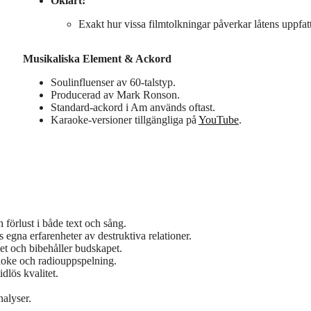
Oklart:
Exakt hur vissa filmtolkningar påverkar låtens uppfat
Musikaliska Element & Ackord
Soulinfluenser av 60-talstyp.
Producerad av Mark Ronson.
Standard-ackord i Am används oftast.
Karaoke-versioner tillgängliga på
YouTube
.
förlust i både text och sång.
 egna erfarenheter av destruktiva relationer.
et och bibehåller budskapet.
raoke och radiouppspelning.
dlös kvalitet.
nalyser.