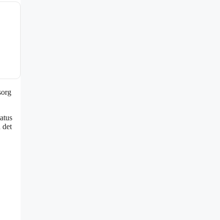
sorg
atus
 det