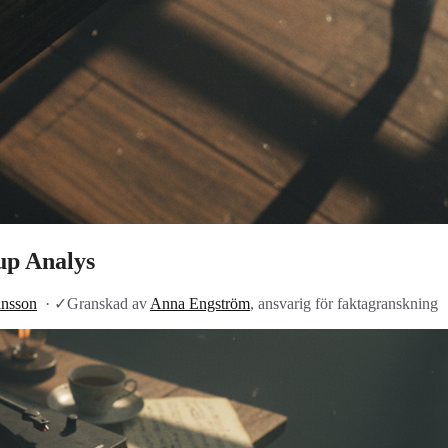
up Analys
ansson
·
✓
Granskad av
Anna Engström
, ansvarig för faktagranskning