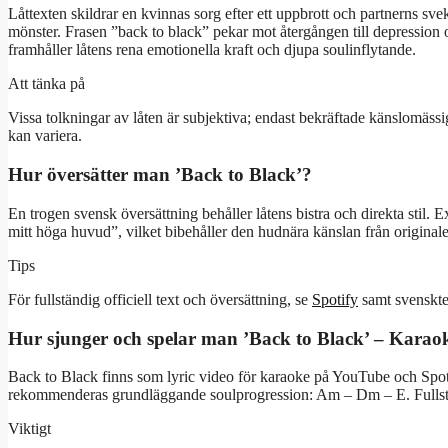
Låttexten skildrar en kvinnas sorg efter ett uppbrott och partnerns svek
mönster. Frasen ”back to black” pekar mot återgången till depression o
framhåller låtens rena emotionella kraft och djupa soulinflytande.
Att tänka på
Vissa tolkningar av låten är subjektiva; endast bekräftade känslomässig
kan variera.
Hur översätter man ’Back to Black’?
En trogen svensk översättning behåller låtens bistra och direkta stil.
mitt höga huvud”, vilket bibehåller den hudnära känslan från originale
Tips
För fullständig officiell text och översättning, se
Spotify
samt svensktex
Hur sjunger och spelar man ’Back to Black’ – Karao
Back to Black finns som lyric video för karaoke på YouTube och Spoti
rekommenderas grundläggande soulprogression: Am – Dm – E. Fullstän
Viktigt