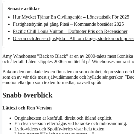
Senaste artiklar
Hur Mycket Tjänar En Civilingenjör – Lönestatistik För 2025
Fastighetsbyrån på gång Piteå – Kommande bostäder 2025
Pacific Chill Louis Vuitton – Doftnoter Pris och Recensioner
Olsson och Jensen ljuslykta – Allt om färger, storlekar och priser
Amy Winehouses ”Back to Black” är en av 2000-talets mest ikoniska låt
och återfall. Låten släpptes 2006 som titellåt på Winehouses andra st
Bakom den omtalade texten finns teman som otrohet, depression och 
som en av vår tids mest självutlämnande och hyllade sångerskor. ”Back
emotionella djup som texten förmedlar, oavsett språk.
Snabb överblick
Låttext och Ren Version
Originaltexten är kraftfull, direkt och ibland explicit.
En clean version efterfrågas vid karaoke och radiosändning.
Lyric-videos och
Spotify-lyrics
visar hela texten.