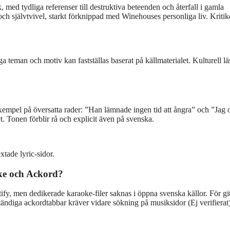
, med tydliga referenser till destruktiva beteenden och återfall i gamla
ch självtvivel, starkt förknippad med Winehouses personliga liv. Kritik
a teman och motiv kan fastställas baserat på källmaterialet. Kulturell l
 Exempel på översatta rader: ”Han lämnade ingen tid att ångra” och ”Jag 
t. Tonen förblir rå och explicit även på svenska.
tade lyric-sidor.
ke och Ackord?
fy, men dedikerade karaoke-filer saknas i öppna svenska källor. För git
diga ackordtabbar kräver vidare sökning på musiksidor (Ej verifierat)