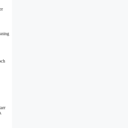
er
äsning
och
arr
.