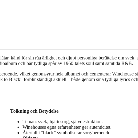
ar, känd för sin råa ärlighet och djupt personliga berättelse om svek, 
udioalbum och bär tydliga spår av 1960-talets soul samt samtida R&B.
beroende, vilket genomsyrar hela albumet och cementerar Winehouse st
 to Black” förblir ständigt aktuell – både genom sina tydliga lyrics och
Tolkning och Betydelse
Teman: svek, hjärtesorg, självdestruktion.
Winehouses egna erfarenheter ger autenticitet.
Återfall i ”black” symboliserar sorg/beroende.