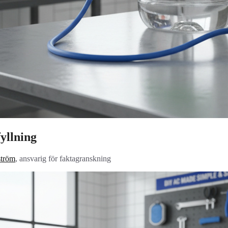
yllning
tröm
, ansvarig för faktagranskning