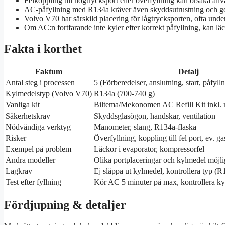
Felkoppling till högtrycksport eller överfyllning kan orsaka allv
AC-påfyllning med R134a kräver även skyddsutrustning och go
Volvo V70 har särskild placering för lågtrycksporten, ofta unde
Om AC:n fortfarande inte kyler efter korrekt påfyllning, kan l
Fakta i korthet
Faktum
Detalj
Antal steg i processen
5 (Förberedelser, anslutning, start, påfylln
Kylmedelstyp (Volvo V70)
R134a (700-740 g)
Vanliga kit
Biltema/Mekonomen AC Refill Kit inkl.
Säkerhetskrav
Skyddsglasögon, handskar, ventilation
Nödvändiga verktyg
Manometer, slang, R134a-flaska
Risker
Överfyllning, koppling till fel port, ev. g
Exempel på problem
Läckor i evaporator, kompressorfel
Andra modeller
Olika portplaceringar och kylmedel möjli
Lagkrav
Ej släppa ut kylmedel, kontrollera typ (R12
Test efter fyllning
Kör AC 5 minuter på max, kontrollera ky
Fördjupning & detaljer