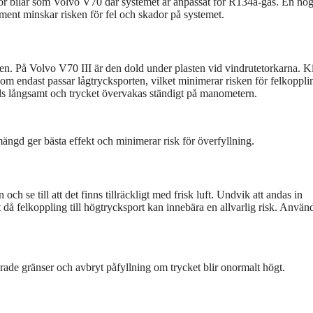
 för bilar som Volvo V70 där systemet är anpassat för R134a-gas. En no
ment minskar risken för fel och skador på systemet.
orten. På Volvo V70 III är den dold under plasten vid vindrutetorkarna. Ki
endast passar lågtrycksporten, vilket minimerar risken för felkoppli
ls långsamt och trycket övervakas ständigt på manometern.
ngd ger bästa effekt och minimerar risk för överfyllning.
h se till att det finns tillräckligt med frisk luft. Undvik att andas in
å felkoppling till högtrycksport kan innebära en allvarlig risk. Använd
e gränser och avbryt påfyllning om trycket blir onormalt högt.