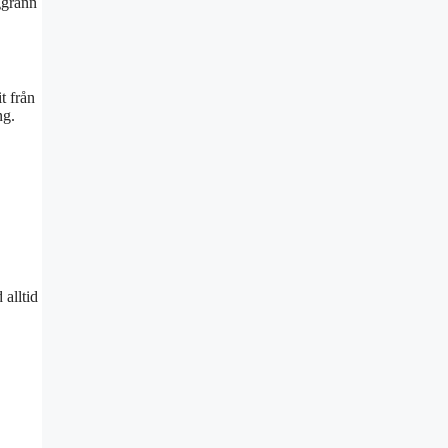
ggrann
t från
ng.
 alltid