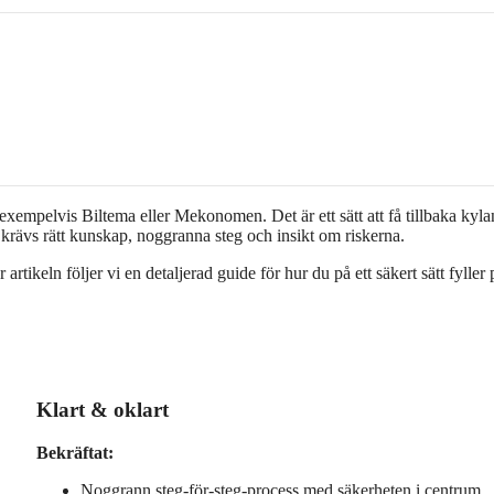
 exempelvis Biltema eller Mekonomen. Det är ett sätt att få tillbaka kyla
 krävs rätt kunskap, noggranna steg och insikt om riskerna.
rtikeln följer vi en detaljerad guide för hur du på ett säkert sätt fyller 
Klart & oklart
Bekräftat:
Noggrann steg-för-steg-process med säkerheten i centrum