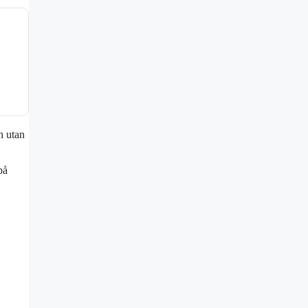
n utan
på