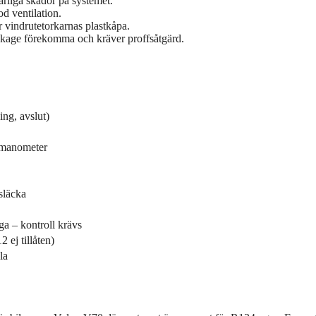
arliga skador på systemet.
d ventilation.
r vindrutetorkarnas plastkåpa.
äckage förekomma och kräver proffsåtgärd.
ing, avslut)
 manometer
asläcka
ga – kontroll krävs
 ej tillåten)
la