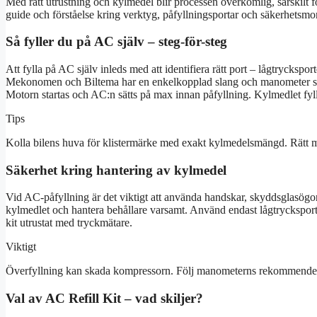
Med rätt utrustning och kylmedel blir processen överkomlig, särskilt
guide och förståelse kring verktyg, påfyllningsportar och säkerhetsmo
Så fyller du på AC själv – steg-för-steg
Att fylla på AC själv inleds med att identifiera rätt port – lågtrycksp
Mekonomen och Biltema har en enkelkopplad slang och manometer som 
Motorn startas och AC:n sätts på max innan påfyllning. Kylmedlet fyl
Tips
Kolla bilens huva för klistermärke med exakt kylmedelsmängd. Rätt mä
Säkerhet kring hantering av kylmedel
Vid AC-påfyllning är det viktigt att använda handskar, skyddsglasögon oc
kylmedlet och hantera behållare varsamt. Använd endast lågtrycksport d
kit utrustat med tryckmätare.
Viktigt
Överfyllning kan skada kompressorn. Följ manometerns rekommenderad
Val av AC Refill Kit – vad skiljer?