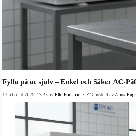
Fylla på ac själv – Enkel och Säker AC-Påf
15 februari 2026, 13:33
av
Elin Forsman
·
✓
Granskad av
Anna Engs