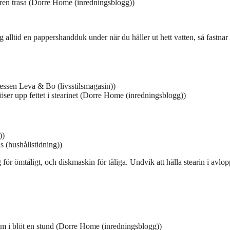
ren trasa (Dorre Home (inredningsblogg))
g alltid en pappershandduk under när du häller ut hett vatten, så fastnar
ressen Leva & Bo (livsstilsmagasin))
er upp fettet i stearinet (Dorre Home (inredningsblogg))
))
as (hushållstidning))
 för ömtåligt, och diskmaskin för tåliga. Undvik att hälla stearin i avlop
em i blöt en stund (Dorre Home (inredningsblogg))