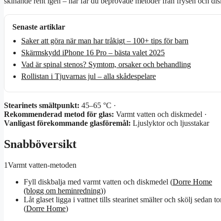
skinande rent igen – här får du beprövade metoder från frysen och diskm
Senaste artiklar
Saker att göra när man har tråkigt – 100+ tips för barn
Skärmskydd iPhone 16 Pro – bästa valet 2025
Vad är spinal stenos? Symtom, orsaker och behandling
Rollistan i Tjuvarnas jul – alla skådespelare
Stearinets smältpunkt:
45–65 °C ·
Rekommenderad metod för glas:
Varmt vatten och diskmedel ·
Vanligast förekommande glasföremål:
Ljuslyktor och ljusstakar
Snabböversikt
1
Varmt vatten-metoden
Fyll diskbalja med varmt vatten och diskmedel (
Dorre Home
(blogg om heminredning)
)
Låt glaset ligga i vattnet tills stearinet smälter och skölj sedan to
(
Dorre Home
)