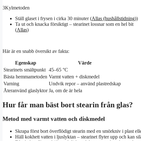
3
Kylmetoden
Ställ glaset i frysen i cirka 30 minuter (
Allas (hushållstidning)
)
Ta ut och knacka försiktigt – stearinet lossnar som en hel bit
(
Allas
)
Här är en snabb översikt av fakta:
Egenskap
Värde
Stearinets smältpunkt
45–65 °C
Bästa hemmametoden
Varmt vatten + diskmedel
Varning
Undvik repor – använd plastredskap
Återanvänd glaslyktor
Ja, om de är hela
Hur får man bäst bort stearin från glas?
Metod med varmt vatten och diskmedel
Skrapa först bort överflödigt stearin med en smörkniv i plast el
Häll kokhett vatten i ljuslyktan – stearinet flyter upp och kan sil