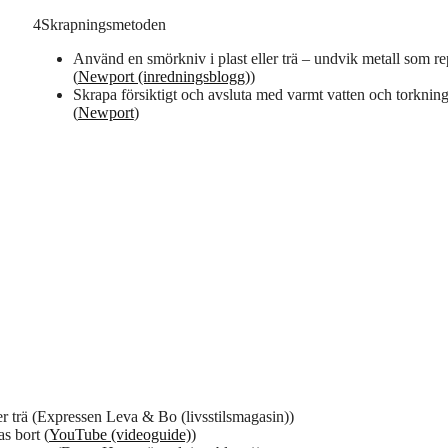
4
Skrapningsmetoden
Använd en smörkniv i plast eller trä – undvik metall som re
(
Newport (inredningsblogg)
)
Skrapa försiktigt och avsluta med varmt vatten och torknin
(
Newport
)
ler trä (Expressen Leva & Bo (livsstilsmagasin))
as bort (
YouTube (videoguide)
)