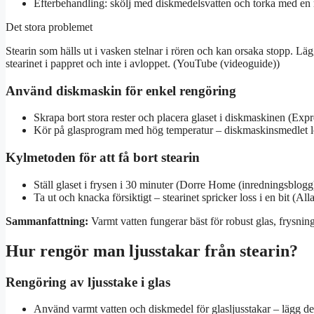
Efterbehandling: skölj med diskmedelsvatten och torka med en 
Det stora problemet
Stearin som hälls ut i vasken stelnar i rören och kan orsaka stopp. Läg
stearinet i pappret och inte i avloppet. (YouTube (videoguide))
Använd diskmaskin för enkel rengöring
Skrapa bort stora rester och placera glaset i diskmaskinen (Exp
Kör på glasprogram med hög temperatur – diskmaskinsmedlet lös
Kylmetoden för att få bort stearin
Ställ glaset i frysen i 30 minuter (Dorre Home (inredningsblogg
Ta ut och knacka försiktigt – stearinet spricker loss i en bit (All
Sammanfattning:
Varmt vatten fungerar bäst för robust glas, frysning
Hur rengör man ljusstakar från stearin?
Rengöring av ljusstake i glas
Använd varmt vatten och diskmedel för glasljusstakar – lägg d