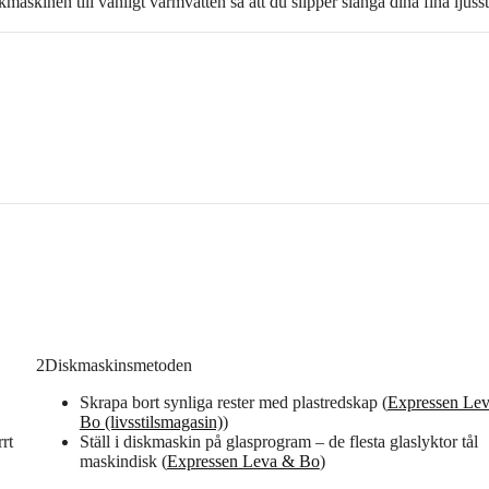
askinen till vanligt varmvatten så att du slipper slänga dina fina ljusst
2
Diskmaskinsmetoden
Skrapa bort synliga rester med plastredskap (
Expressen Le
Bo (livsstilsmagasin)
)
rrt
Ställ i diskmaskin på glasprogram – de flesta glaslyktor tål
maskindisk (
Expressen Leva & Bo
)