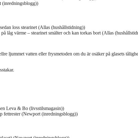
t (inredningsblogg))
edan loss stearinet (Allas (hushållstidning))
å låg värme – stearinet smälter och kan torkas bort (Allas (hushållstid
llre ljummet vatten eller frysmetoden om du är osäker på glasets tålighe
sstakar.
sen Leva & Bo (livsstilsmagasin))
p fettrester (Newport (inredningsblogg))
a glaset) (Newport (inredningsblogg))