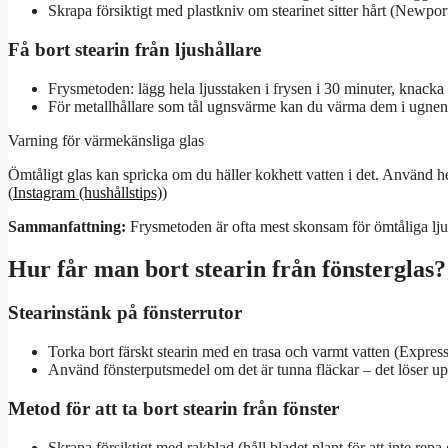
Skrapa försiktigt med plastkniv om stearinet sitter hårt (Newpor
Få bort stearin från ljushållare
Frysmetoden: lägg hela ljusstaken i frysen i 30 minuter, knacka s
För metallhållare som tål ugnsvärme kan du värma dem i ugnen p
Varning för värmekänsliga glas
Ömtåligt glas kan spricka om du häller kokhett vatten i det. Använd he
(
Instagram (hushållstips)
)
Sammanfattning:
Frysmetoden är ofta mest skonsam för ömtåliga lju
Hur får man bort stearin från fönsterglas?
Stearinstänk på fönsterrutor
Torka bort färskt stearin med en trasa och varmt vatten (Expres
Använd fönsterputsmedel om det är tunna fläckar – det löser up
Metod för att ta bort stearin från fönster
Skrapa försiktigt med rakblad (håll bladet plant för att inte rep