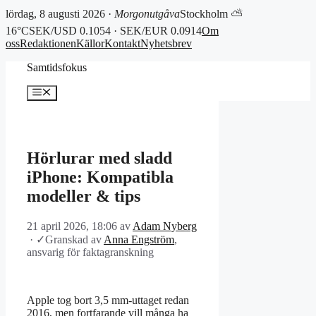
lördag, 8 augusti 2026 ·
Morgonutgåva
Stockholm ⛅
16°C
SEK/USD 0.1054 · SEK/EUR 0.0914
Om
oss
Redaktionen
Källor
Kontakt
Nyhetsbrev
Hoppa
Samtidsfokus
till
innehåll
Meny
Hörlurar med sladd
iPhone: Kompatibla
modeller & tips
21 april 2026, 18:06
av
Adam Nyberg
·
✓
Granskad av
Anna Engström
,
ansvarig för faktagranskning
Apple tog bort 3,5 mm-uttaget redan
2016, men fortfarande vill många ha