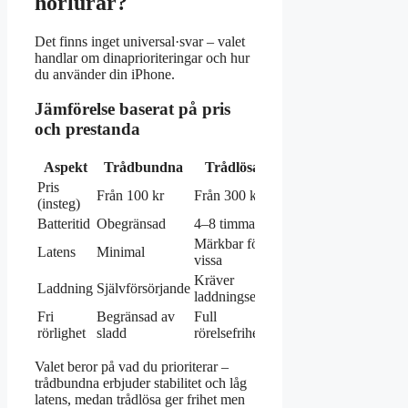
hörlurar?
Det finns inget universal·svar – valet
handlar om dinaprioriteringar och hur
du använder din iPhone.
Jämförelse baserat på pris
och prestanda
Aspekt
Trådbundna
Trådlösa
Pris
Från 100 kr
Från 300 kr
(insteg)
Batteritid
Obegränsad
4–8 timmar
Märkbar för
Latens
Minimal
vissa
Kräver
Laddning
Självförsörjande
laddningsetui
Fri
Begränsad av
Full
rörlighet
sladd
rörelsefrihet
Valet beror på vad du prioriterar –
trådbundna erbjuder stabilitet och låg
latens, medan trådlösa ger frihet men