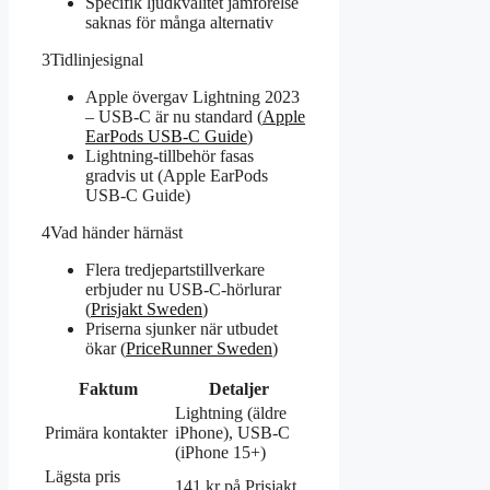
Specifik ljudkvalitet jämförelse
saknas för många alternativ
3
Tidlinjesignal
Apple övergav Lightning 2023
– USB-C är nu standard (
Apple
EarPods USB-C Guide
)
Lightning-tillbehör fasas
gradvis ut (Apple EarPods
USB-C Guide)
4
Vad händer härnäst
Flera tredjepartstillverkare
erbjuder nu USB-C-hörlurar
(
Prisjakt Sweden
)
Priserna sjunker när utbudet
ökar (
PriceRunner Sweden
)
Faktum
Detaljer
Lightning (äldre
Primära kontakter
iPhone), USB-C
(iPhone 15+)
Lägsta pris
141 kr på Prisjakt