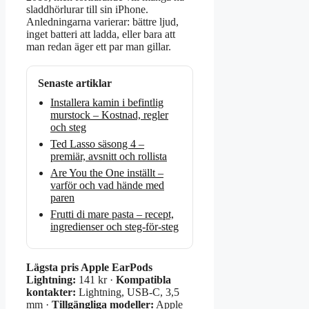
sladdhörlurar till sin iPhone.
Anledningarna varierar: bättre ljud,
inget batteri att ladda, eller bara att
man redan äger ett par man gillar.
Senaste artiklar
Installera kamin i befintlig
murstock – Kostnad, regler
och steg
Ted Lasso säsong 4 –
premiär, avsnitt och rollista
Are You the One inställt –
varför och vad hände med
paren
Frutti di mare pasta – recept,
ingredienser och steg-för-steg
Lägsta pris Apple EarPods
Lightning:
141 kr ·
Kompatibla
kontakter:
Lightning, USB-C, 3,5
mm ·
Tillgängliga modeller:
Apple