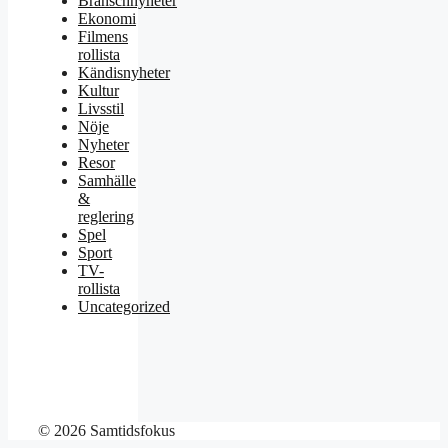
Branschnyheter
Ekonomi
Filmens
rollista
Kändisnyheter
Kultur
Livsstil
Nöje
Nyheter
Resor
Samhälle
&
reglering
Spel
Sport
TV-
rollista
Uncategorized
© 2026 Samtidsfokus