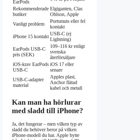
EarPods
Rekommenderade
Elgiganten, Clas
butiker
Ohlson, Apple
Portsmuts eller fel
Vanligt problem
kontakt
USB-C (ej
iPhone 15 kontakt
Lightning)
109–116 kr enligt
EarPods USB-C
svenska
pris (SEK)
återförsäljare
iOS-krav EarPods
iOS 17 eller
USB-C
senare
Apples plast,
USB-C-adapter
Anchor flätad
material
kabel och metall
Kan man ha hörlurar
med sladd till iPhone?
Ja, det fungerar – men vilken typ av
sladd du behöver beror på vilken
iPhone-modell du har. Apple bytte