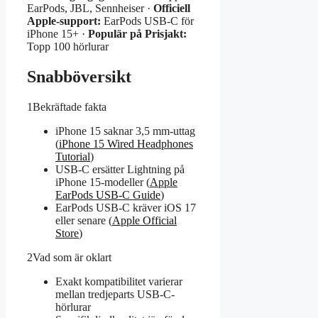
EarPods, JBL, Sennheiser ·
Officiell
Apple-support:
EarPods USB-C för
iPhone 15+ ·
Populär på Prisjakt:
Topp 100 hörlurar
Snabböversikt
1
Bekräftade fakta
iPhone 15 saknar 3,5 mm-uttag
(
iPhone 15 Wired Headphones
Tutorial
)
USB-C ersätter Lightning på
iPhone 15-modeller (
Apple
EarPods USB-C Guide
)
EarPods USB-C kräver iOS 17
eller senare (
Apple Official
Store
)
2
Vad som är oklart
Exakt kompatibilitet varierar
mellan tredjeparts USB-C-
hörlurar