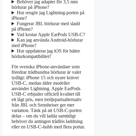
Behöver jag adapter för 3,5 mm
hörlurar på iPhone?
Hur rengör jag Lightning-porten på
iPhone?
Fungerar JBL hörlurar med sladd
på iPhone?
Vad kostar Apple EarPods USB-C?
Kan jag använda Android-hörlurar
med iPhone?
Hur uppdaterar jag iOS för bättre
hörlurkompatibilitet?
För svenska iPhone-användare som
föredrar trådbundna hörlurar är valet
tydligt: iPhone 15 och nyare kräver
USB-C, medan äldre modeller
använder Lightning. Apple EarPods
USB-C erbjuder officiell kvalitet till
ett lågt pris, men tredjepartsalternativ
från JBL och Sennheiser ger mer
variation. Tänk på att USB-C-porten
delas – om du vill ladda samtidigt
behöver du antingen trådlös laddning
eller en USB-C-hubb med flera portar.