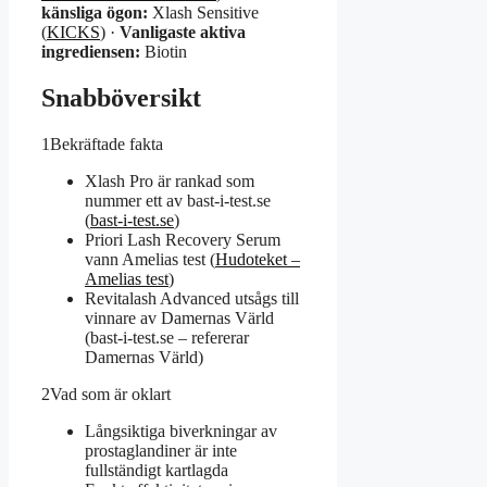
känsliga ögon:
Xlash Sensitive
(
KICKS
) ·
Vanligaste aktiva
ingrediensen:
Biotin
Snabböversikt
1
Bekräftade fakta
Xlash Pro är rankad som
nummer ett av bast-i-test.se
(
bast-i-test.se
)
Priori Lash Recovery Serum
vann Amelias test (
Hudoteket –
Amelias test
)
Revitalash Advanced utsågs till
vinnare av Damernas Värld
(bast-i-test.se – refererar
Damernas Värld)
2
Vad som är oklart
Långsiktiga biverkningar av
prostaglandiner är inte
fullständigt kartlagda