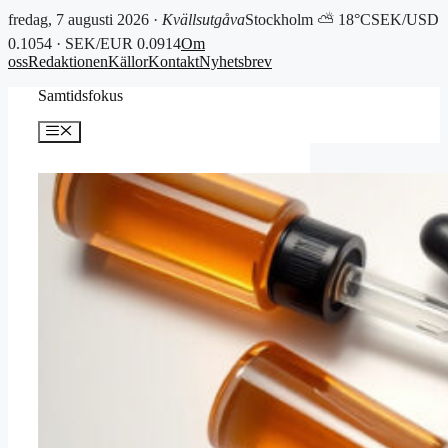
fredag, 7 augusti 2026 ·
Kvällsutgåva
Stockholm ⛅ 18°C
SEK/USD
0.1054 · SEK/EUR 0.0914
Om
oss
Redaktionen
Källor
Kontakt
Nyhetsbrev
Hoppa
Samtidsfokus
till
innehåll
Meny