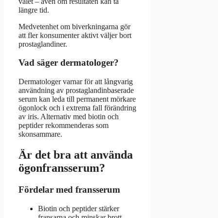
valet – även om resultaten kan ta
längre tid.
Medvetenhet om biverkningarna gör
att fler konsumenter aktivt väljer bort
prostaglandiner.
Vad säger dermatologer?
Dermatologer varnar för att långvarig
användning av prostaglandinbaserade
serum kan leda till permanent mörkare
ögonlock och i extrema fall förändring
av iris. Alternativ med biotin och
peptider rekommenderas som
skonsammare.
Är det bra att använda
ögonfransserum?
Fördelar med fransserum
Biotin och peptider stärker
fransarna och minskar brott