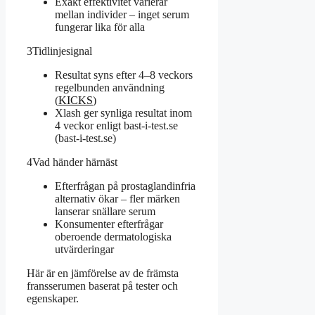
Exakt effektivitet varierar
mellan individer – inget serum
fungerar lika för alla
3
Tidlinjesignal
Resultat syns efter 4–8 veckors
regelbunden användning
(
KICKS
)
Xlash ger synliga resultat inom
4 veckor enligt bast-i-test.se
(bast-i-test.se)
4
Vad händer härnäst
Efterfrågan på prostaglandinfria
alternativ ökar – fler märken
lanserar snällare serum
Konsumenter efterfrågar
oberoende dermatologiska
utvärderingar
Här är en jämförelse av de främsta
fransserumen baserat på tester och
egenskaper.