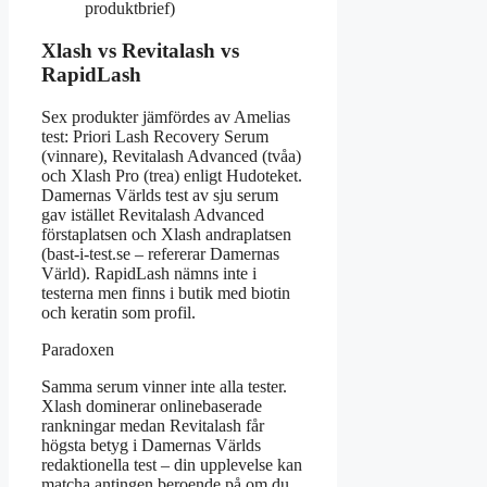
produktbrief)
Xlash vs Revitalash vs
RapidLash
Sex produkter jämfördes av Amelias
test: Priori Lash Recovery Serum
(vinnare), Revitalash Advanced (tvåa)
och Xlash Pro (trea) enligt Hudoteket.
Damernas Världs test av sju serum
gav istället Revitalash Advanced
förstaplatsen och Xlash andraplatsen
(bast-i-test.se – refererar Damernas
Värld). RapidLash nämns inte i
testerna men finns i butik med biotin
och keratin som profil.
Paradoxen
Samma serum vinner inte alla tester.
Xlash dominerar onlinebaserade
rankningar medan Revitalash får
högsta betyg i Damernas Världs
redaktionella test – din upplevelse kan
matcha antingen beroende på om du