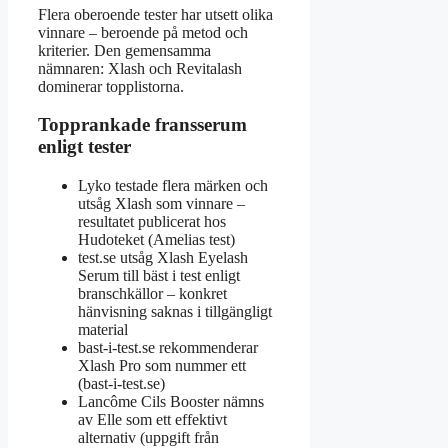
Flera oberoende tester har utsett olika
vinnare – beroende på metod och
kriterier. Den gemensamma
nämnaren: Xlash och Revitalash
dominerar topplistorna.
Topprankade fransserum
enligt tester
Lyko testade flera märken och
utsåg Xlash som vinnare –
resultatet publicerat hos
Hudoteket (Amelias test)
test.se utsåg Xlash Eyelash
Serum till bäst i test enligt
branschkällor – konkret
hänvisning saknas i tillgängligt
material
bast-i-test.se rekommenderar
Xlash Pro som nummer ett
(bast-i-test.se)
Lancôme Cils Booster nämns
av Elle som ett effektivt
alternativ (uppgift från