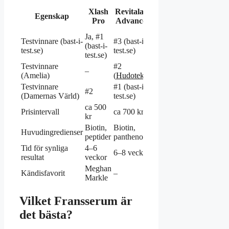
Lancôme
Xlash
Revitalash
Egenskap
RapidLash
Cils
Pro
Advanced
Booster
Ja, #1
Testvinnare (bast-i-
#3 (bast-i-
(bast-i-
–
–
test.se)
test.se)
test.se)
Testvinnare
#2
–
–
–
(Amelia)
(
Hudoteket
)
Testvinnare
#1 (bast-i-
#2
–
–
(Damernas Värld)
test.se)
ca 500
Prisintervall
ca 700 kr
ca 400 kr
ca 600 kr
kr
Biotin,
Biotin,
Biotin,
Arginas,
Huvudingredienser
peptider
panthenol
keratin
panthenol
Tid för synliga
4–6
6–8 veckor
4–8 veckor
6 veckor
resultat
veckor
Meghan
Kändisfavorit
–
–
–
Markle
Vilket Fransserum är
det bästa?