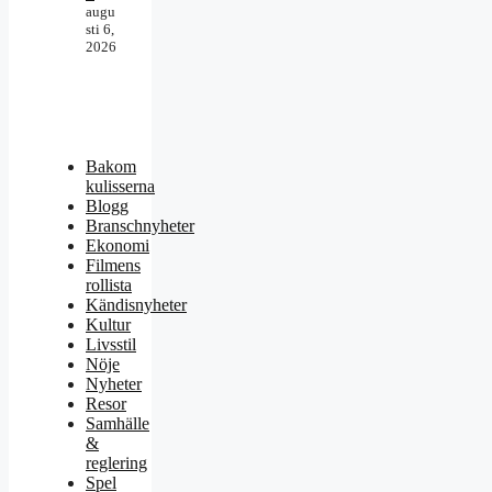
augu
sti 6,
2026
Bakom
kulisserna
Blogg
Branschnyheter
Ekonomi
Filmens
rollista
Kändisnyheter
Kultur
Livsstil
Nöje
Nyheter
Resor
Samhälle
&
reglering
Spel