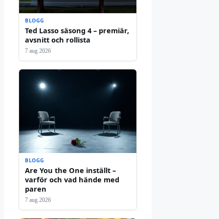
BLOGG
Ted Lasso säsong 4 – premiär,
avsnitt och rollista
7 aug 2026
BLOGG
Are You the One inställt –
varför och vad hände med
paren
7 aug 2026