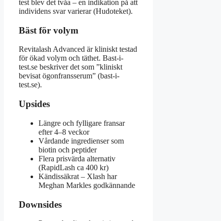
test blev det tvåa – en indikation på att
individens svar varierar (Hudoteket).
Bäst för volym
Revitalash Advanced är kliniskt testad
för ökad volym och täthet. Bast-i-
test.se beskriver det som ”kliniskt
bevisat ögonfransserum” (bast-i-
test.se).
Upsides
Längre och fylligare fransar
efter 4–8 veckor
Vårdande ingredienser som
biotin och peptider
Flera prisvärda alternativ
(RapidLash ca 400 kr)
Kändissäkrat – Xlash har
Meghan Markles godkännande
Downsides