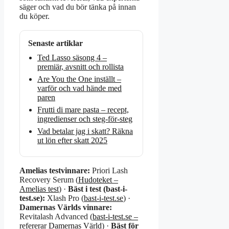
säger och vad du bör tänka på innan
du köper.
Senaste artiklar
Ted Lasso säsong 4 –
premiär, avsnitt och rollista
Are You the One inställt –
varför och vad hände med
paren
Frutti di mare pasta – recept,
ingredienser och steg-för-steg
Vad betalar jag i skatt? Räkna
ut lön efter skatt 2025
Amelias testvinnare:
Priori Lash
Recovery Serum (
Hudoteket –
Amelias test
) ·
Bäst i test (bast-i-
test.se):
Xlash Pro (
bast-i-test.se
) ·
Damernas Världs vinnare:
Revitalash Advanced (
bast-i-test.se –
refererar Damernas Värld
) ·
Bäst för