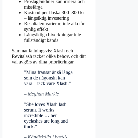
Prostaglandiner kan irritera och
missfärga
Kostnad per flaska 300–800 kr
– långsiktig investering
Resultaten varierar; inte alla får
synlig effekt
Långsiktiga biverkningar inte
fullständigt kända
Sammanfattningsvis: Xlash och
Revitalash täcker olika behov, och ditt
val avgörs av dina prioriteringar.
”Mina fransar är så långa
som de någonsin kan
vara – tack vare Xlash.”
– Meghan Markle
”She loves Xlash lash
serum. It works
incredible … her
eyelashes are long and
thick.”
– Kändiskälla i bast-i-