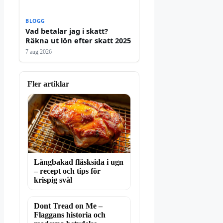
BLOGG
Vad betalar jag i skatt?
Räkna ut lön efter skatt 2025
7 aug 2026
Fler artiklar
Långbakad fläsksida i ugn
– recept och tips för
krispig svål
Dont Tread on Me –
Flaggans historia och