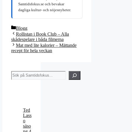
Samtidsfokus.se och bevakar
dagliga kultur- och nöjesnyheter.
Kategorier
Blogg
Rollistan i Book Club – Alla
skådespelare i båda filmerna
Mat med lite kalorier – Mättande
recept för hela veckan
Sök
Ted
Lass
o
säso
ng 4