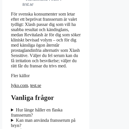
test.se
För svenska konsumenter som letar
efter ett beprövat fransserum är valet
tydligt: Xlash passar dig som vill ha
snabba resultat och kändisglans,
medan Revitalash är för dig som söker
kliniskt bevisad volym – och för dig
med känsliga ögon återstår
prostaglandinfria alternativ som Xlash
Sensitive. Väljer du fel serum kan du
få irritation och besvikelse; väljer du
rätt får du fransar du trivs med.
Fler källor
lyko.com
,
test.se
Vanliga frågor
Hur länge håller en flaska
fransserum?
Kan man använda fransserum på
bryn?