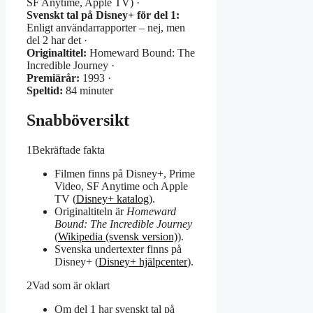
SF Anytime, Apple TV) ·
Svenskt tal på Disney+ för del 1:
Enligt användarrapporter – nej, men
del 2 har det ·
Originaltitel:
Homeward Bound: The
Incredible Journey ·
Premiärår:
1993 ·
Speltid:
84 minuter
Snabböversikt
1
Bekräftade fakta
Filmen finns på Disney+, Prime
Video, SF Anytime och Apple
TV (
Disney+ katalog
).
Originaltiteln är
Homeward
Bound: The Incredible Journey
(
Wikipedia (svensk version)
).
Svenska undertexter finns på
Disney+ (
Disney+ hjälpcenter
).
2
Vad som är oklart
Om del 1 har svenskt tal på