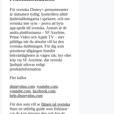
För svenska Disney+-prenumeranter
är slutsatsen tydlig: kontrollera alltid
ljudinställningarna i spelaren, och om
svenska inte syns – prova att byta
app-språk till svenska. Annars är de
andra plattformarna – SF Anytime,
Prime Video och Apple TV – mer
pålitliga när du absolut vill ha den
svenska dubbningen. För dig som
prioriterar tillgången framför
bekvämligheten är vägen rak: hyr eller
köp via SF Anytime, där svenskt
ljudspår utlovas enligt
produktinformation.
Fler källor
disneyplus.com
,
youtube.com
,
youtube.com
,
facebook.com
,
help.disneyplus.com
För den som vill se
filmen på svenska
finns en utförlig guide som förklarar
var du kan streama den och hur du