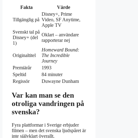
Fakta
Värde
Disney+, Prime
Tillgänglig på
Video, SF Anytime,
Apple TV
Svenskt tal på
Oklart – användare
Disney+ (del
rapporterar nej
1)
Homeward Bound:
Originaltitel
The Incredible
Journey
Premiärår
1993
Speltid
84 minuter
Regissör
Duwayne Dunham
Var kan man se den
otroliga vandringen på
svenska?
Fyra plattformar i Sverige erbjuder
filmen – men det svenska ljudspåret är
inte självklart överallt.