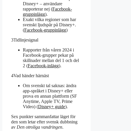
Disney+ – användare
rapporterar nej (
Facebook-
gruppinlägg
).
Exakt vilka regioner som har
svenskt ljudspår på Disney+.
(
Facebook-gruppinlägg
)
3
Tidlinjesignal
Rapporter från våren 2024 i
Facebook-grupper pekar på
skillnader mellan del 1 och del
2 (
Facebook-inlägg
).
4
Vad händer härnäst
Om svenskt tal saknas: ändra
app-språket i Disney+ eller
prova en annan plattform (SF
Anytime, Apple TV, Prime
Video) (
Disney+ guide
).
Sex punkter sammanfattar läget för
den som letar efter svensk dubbning
av
Den otroliga vandringen
.