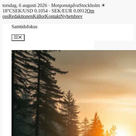
torsdag, 6 augusti 2026 ·
Morgonutgåva
Stockholm ☀
18°C
SEK/USD 0.1054 · SEK/EUR 0.0912
Om
oss
Redaktionen
Källor
Kontakt
Nyhetsbrev
Hoppa
Samtidsfokus
till
innehåll
Meny