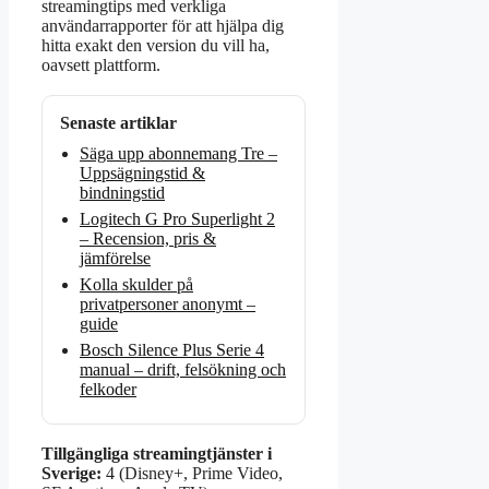
streamingtips med verkliga
användarrapporter för att hjälpa dig
hitta exakt den version du vill ha,
oavsett plattform.
Senaste artiklar
Säga upp abonnemang Tre –
Uppsägningstid &
bindningstid
Logitech G Pro Superlight 2
– Recension, pris &
jämförelse
Kolla skulder på
privatpersoner anonymt –
guide
Bosch Silence Plus Serie 4
manual – drift, felsökning och
felkoder
Tillgängliga streamingtjänster i
Sverige:
4 (Disney+, Prime Video,