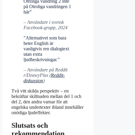
Otroliga vandring 2 Inte
på Otroliga vandringen 1
här”
– Användare i svensk
Facebook-grupp, 2024
”Alternativet som bara
heter English är
vanligtvis ren dialogtext
utan extra
ljudbeskrivningar.”
– Användare på Reddit
r/DisneyPlus (
Reddit-
diskussion
)
Två vitt skilda perspektiv – en
bekräftar skillnaden mellan del 1 och
del 2, den andra varnar för att
engelska undertexter ibland innehåller
onödiga ljudeffekter.
Slutsats och
rekommendation