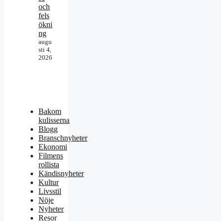
och
fels
ökni
ng
augu
sti 4,
2026
Bakom
kulisserna
Blogg
Branschnyheter
Ekonomi
Filmens
rollista
Kändisnyheter
Kultur
Livsstil
Nöje
Nyheter
Resor