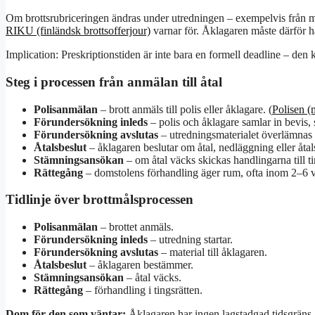
Om brottsrubriceringen ändras under utredningen – exempelvis från miss
RIKU (finländsk brottsofferjour)
varnar för. Åklagaren måste därför hå
Implication: Preskriptionstiden är inte bara en formell deadline – den
Steg i processen från anmälan till åtal
Polisanmälan
– brott anmäls till polis eller åklagare. (
Polisen (
Förundersökning inleds
– polis och åklagare samlar in bevis, 
Förundersökning avslutas
– utredningsmaterialet överlämnas t
Åtalsbeslut
– åklagaren beslutar om åtal, nedläggning eller åt
Stämningsansökan
– om åtal väcks skickas handlingarna till ti
Rättegång
– domstolens förhandling äger rum, ofta inom 2–6 v
Tidlinje över brottmålsprocessen
Polisanmälan
– brottet anmäls.
Förundersökning inleds
– utredning startar.
Förundersökning avslutas
– material till åklagaren.
Åtalsbeslut
– åklagaren bestämmer.
Stämningsansökan
– åtal väcks.
Rättegång
– förhandling i tingsrätten.
Dom för den som väntar:
Åklagaren har ingen lagstadgad tidsgräns –