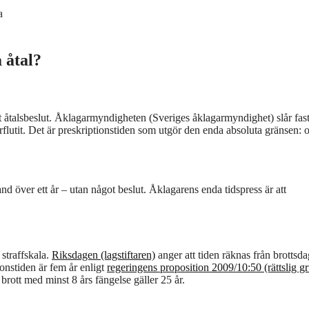
a
 åtal?
ett åtalsbeslut. Åklagarmyndigheten (Sveriges åklagarmyndighet) slår fast
örflutit. Det är preskriptionstiden som utgör den enda absoluta gränsen:
d över ett år – utan något beslut. Åklagarens enda tidspress är att
 straffskala.
Riksdagen (lagstiftaren)
anger att tiden räknas från brottsd
ionstiden är fem år enligt
regeringens proposition 2009/10:50 (rättslig g
 brott med minst 8 års fängelse gäller 25 år.