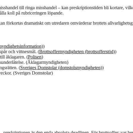
handel till ringa misshandel – kan preskriptionstiden bli kortare, vilk
lla koll på rubriceringen löpande.
 kan förkortas dramatiskt om utredaren omvärderar brottets allvarlighetsg
myndighetsinformation)
)
spår och vittnesmål. (
Brottsoffermyndigheten (brottsofferstöd)
)
ill åklagaren. (
Polisen
)
alsunderlåtelse. (Åklagarmyndigheten)
ngsrätten. (
Sveriges Domstolar (domstolsmyndigheten)
)
eckor. (Sveriges Domstolar)
 preskriptionen är den enda absoluta deadlinen. För brottsoffer: var be