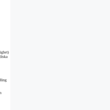
ighet)
idiska
dling
n