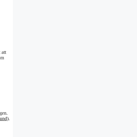
 att
 om
agen.
rund)
.