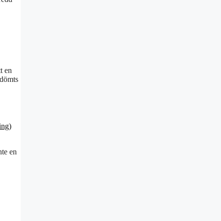
t en
 dömts
ing)
nte en