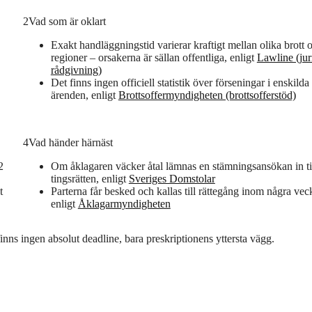
2
Vad som är oklart
Exakt handläggningstid varierar kraftigt mellan olika brott 
regioner – orsakerna är sällan offentliga, enligt
Lawline (jur
rådgivning)
Det finns ingen officiell statistik över förseningar i enskilda
ärenden, enligt
Brottsoffermyndigheten (brottsofferstöd)
4
Vad händer härnäst
2
Om åklagaren väcker åtal lämnas en stämningsansökan in ti
tingsrätten, enligt
Sveriges Domstolar
t
Parterna får besked och kallas till rättegång inom några vec
enligt
Åklagarmyndigheten
inns ingen absolut deadline, bara preskriptionens yttersta vägg.