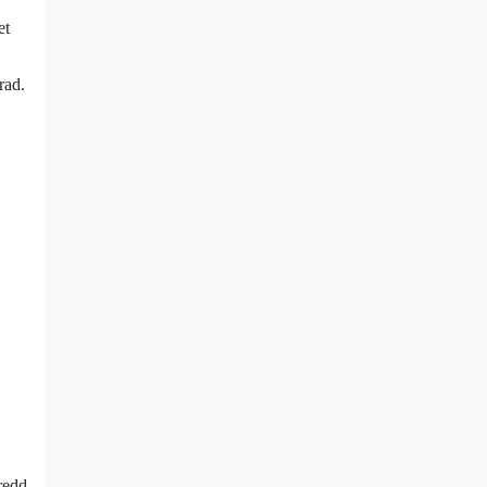
et
rad.
redd