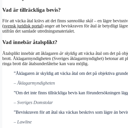
Vad är tillräckliga bevis?
För att väcka åtal krävs att det finns
sannolika skäl
– en lägre bevisniv
(svensk juridisk portal)
anger att beviskraven för åtal är betydligt lä
utifrån det samlade utredningsmaterialet.
Vad innebär åtalsplikt?
Åtalsplikt innebär att åklagaren
är skyldig
att väcka åtal om det på obje
brott. Åklagarmyndigheten (Sveriges åklagarmyndighet) betonar att pli
ringa brott där åtalsunderlåtelse kan vara möjlig.
”Åklagaren är skyldig att väcka åtal om det på objektiva grunder f
– Åklagarmyndigheten
”Om det inte finns tillräckliga bevis kan förundersökningen läg
– Sveriges Domstolar
”Beviskraven för att åtal ska väckas beskrivs som lägre än bevi
– Lawline