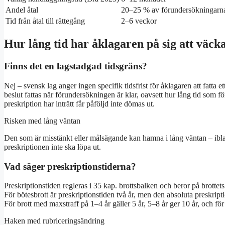
Andel åtal
20–25 % av förundersökningarn
Tid från åtal till rättegång
2–6 veckor
Hur lång tid har åklagaren på sig att väcka
Finns det en lagstadgad tidsgräns?
Nej – svensk lag anger ingen specifik tidsfrist för åklagaren att fatta 
beslut fattas när förundersökningen är klar, oavsett hur lång tid som f
preskription har inträtt får påföljd inte dömas ut.
Risken med lång väntan
Den som är misstänkt eller målsägande kan hamna i lång väntan – iblan
preskriptionen inte ska löpa ut.
Vad säger preskriptionstiderna?
Preskriptionstiden regleras i 35 kap. brottsbalken och beror på brottets
För bötesbrott är preskriptionstiden två år, men den absoluta preskript
För brott med maxstraff på 1–4 år gäller 5 år, 5–8 år ger 10 år, och för
Haken med rubriceringsändring