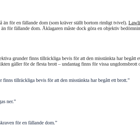
å än för en fällande dom (som kräver ställt bortom rimligt tvivel).
Lawl
gre än för fällande dom. Åklagaren måste dock göra en objektiv bedömni
ktiva grunder finns tillräckliga bevis för att den misstänkta har begått et
kten gäller för de flesta brott – undantag finns för vissa ungdomsbrott 
inns tillräckliga bevis för att den misstänkta har begått ett brott.”
gas ner.”
skraven för en fällande dom.”