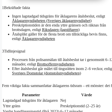
1
Bekräftade fakta
Ingen lagstadgad tidsgräns för åklagarens åtalsbeslut, enligt
Åklagarmyndigheten (Sveriges åklagarmyndighet)
Preskriptionstiden är den enda yttre gränsen och räknas från
brottsdagen, enligt
Riksdagen (lagstiftaren)
Åtalsplikt gäller för de flesta brott om tillräckliga bevis finns,
enligt
Åklagarmyndigheten
3
Tidlinjesignal
Processen från polisanmälan till åtalsbeslut tar i genomsnitt 6–1
månader, enligt
Brottsoffermyndigheten
Efter åtalsbeslut går målet till tingsrätten inom 2–6 veckor, enlig
Sveriges Domstolar (domstolsmyndigheten)
Fem viktiga fakta sammanfattar åklagarens tidsram – ett mönster: det f
Parameter
Värde
Lagstadgad tidsgräns för åklagaren
Nej
Yttre gräns
Preskriptionstid (2–25 år)
Vanlig handläggningstid (Brå 2023)
6–12 månader