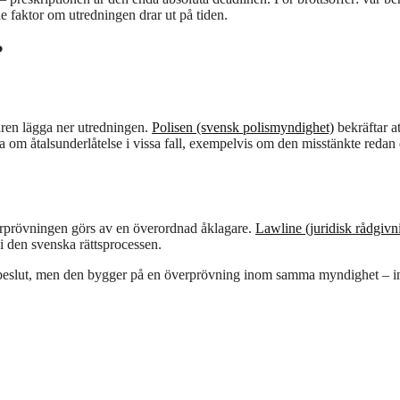
e faktor om utredningen drar ut på tiden.
?
garen lägga ner utredningen.
Polisen (svensk polismyndighet)
bekräftar at
a om åtalsunderlåtelse i vissa fall, exempelvis om den misstänkte redan
rprövningen görs av en överordnad åklagare.
Lawline (juridisk rådgivn
 i den svenska rättsprocessen.
gsbeslut, men den bygger på en överprövning inom samma myndighet – i