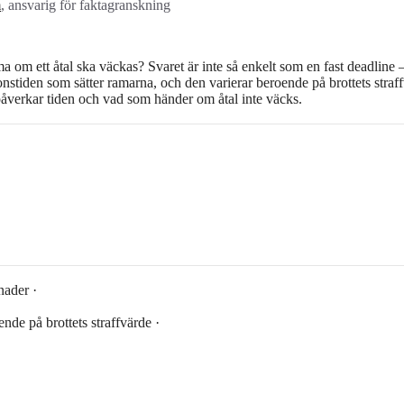
m
, ansvarig för faktagranskning
 om ett åtal ska väckas? Svaret är inte så enkelt som en fast deadline –
tionstiden som sätter ramarna, och den varierar beroende på brottets straf
 påverkar tiden och vad som händer om åtal inte väcks.
ader ·
ende på brottets straffvärde ·