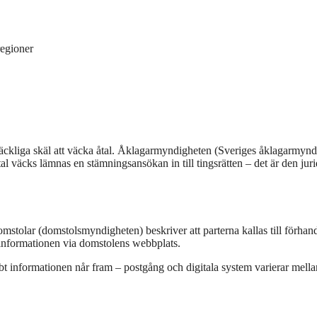
regioner
illräckliga skäl att väcka åtal. Åklagarmyndigheten (Sveriges åklagarmynd
åtal väcks lämnas en stämningsansökan in till tingsrätten – det är den jur
stolar (domstolsmyndigheten) beskriver att parterna kallas till förhan
 informationen via domstolens webbplats.
bt informationen når fram – postgång och digitala system varierar mella