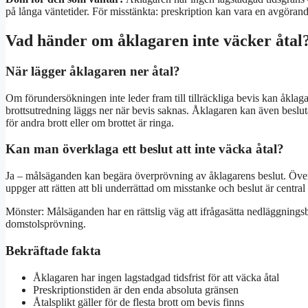
på långa väntetider. För misstänkta: preskription kan vara en avgörand
Vad händer om åklagaren inte väcker åtal
När lägger åklagaren ner åtal?
Om förundersökningen inte leder fram till tillräckliga bevis kan åkla
brottsutredning läggs ner när bevis saknas. Åklagaren kan även beslut
för andra brott eller om brottet är ringa.
Kan man överklaga ett beslut att inte väcka åtal?
Ja – målsäganden kan begära överprövning av åklagarens beslut. Öve
uppger att rätten att bli underrättad om misstanke och beslut är central
Mönster: Målsäganden har en rättslig väg att ifrågasätta nedläggnin
domstolsprövning.
Bekräftade fakta
Åklagaren har ingen lagstadgad tidsfrist för att väcka åtal
Preskriptionstiden är den enda absoluta gränsen
Åtalsplikt gäller för de flesta brott om bevis finns